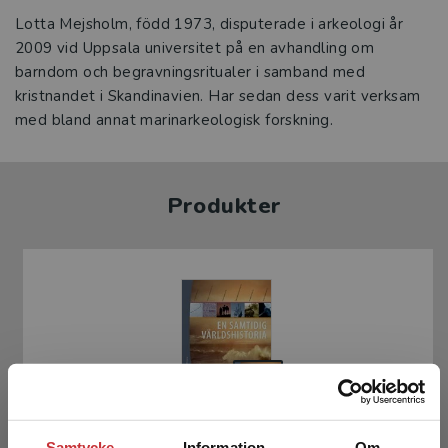
Lotta Mejsholm, född 1973, disputerade i arkeologi år
2009 vid Uppsala universitet på en avhandling om
barndom och begravningsritualer i samband med
kristnandet i Skandinavien. Har sedan dess varit verksam
med bland annat marinarkeologisk forskning.
Produkter
En samtidig världshistoria (bok + digital
Samtycke
Information
Om