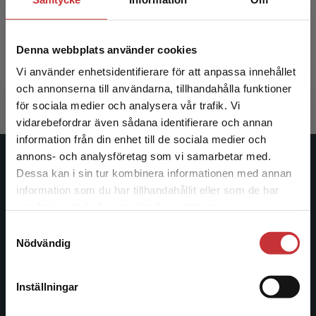
produkt)
Sjöberg, Maria (red.)
Denna webbplats använder cookies
675 kr
inkl. moms
Vi använder enhetsidentifierare för att anpassa innehållet
Exkl. moms: 637 kr
och annonserna till användarna, tillhandahålla funktioner
för sociala medier och analysera vår trafik. Vi
Begränsad fraktregion
vidarebefordrar även sådana identifierare och annan
information från din enhet till de sociala medier och
annons- och analysföretag som vi samarbetar med.
Studentlitteratur
Dessa kan i sin tur kombinera informationen med annan
information som du har tillhandahållit eller som de har
Det verkar som att du besöker
Studentlitteratur grundades 1963 och är idag Sveriges
samlat in när du har använt deras tjänster.
studentlitteratur.se via en enhet utanför Sverige.
ledande utbildningsförlag. Med läromedel, kurslitteratur,
Samtyckesval
Vi erbjuder inte leveranser utanför Sverige. För
facklitteratur, utbildningar och digitala
Nödvändig
att kunna slutföra ett köp måste
informationstjänster i utbudet, finns Studentlitteratur med
leveransadressen vara i Sverige.
Läs mer
längs hela kunskapsresan.
Inställningar
Kontakta kundservice
Kontakta oss