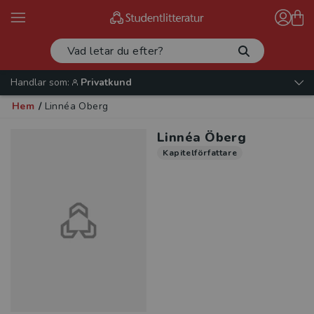
Handlar som:
Privatkund
Hem
/
Linnéa Öberg
Linnéa Öberg
Kapitelförfattare