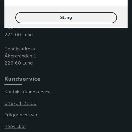
046-31 20 00
Stäng
Postadress:
Box 141
221 00 Lund
Besöksadress:
Åkergränden 1
Kundservice
Kontakta kundservice
046-31 21 00
Frågor och svar
Köpvillkor