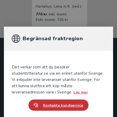
Hartelius, Lena m.fl. (red.)
770 kr
inkl. moms
Exkl. moms: 726 kr
Begränsad fraktregion
Studentlitteratur
Studentlitteratur grundades 1963 och är idag Sveriges
Det verkar som att du besöker
ledande utbildningsförlag. Med läromedel, kurslitteratur,
studentlitteratur.se via en enhet utanför Sverige.
facklitteratur, utbildningar och digitala
Vi erbjuder inte leveranser utanför Sverige. För
informationstjänster i utbudet, finns Studentlitteratur med
att kunna slutföra ett köp måste
längs hela kunskapsresan.
leveransadressen vara i Sverige.
Läs mer
Kontakta oss
Kontakta kundservice
Kontakta oss