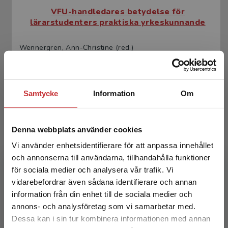
VFU-handledares betydelse för
lärarstudenters praktiska yrkeskunnande
Wennergren, Ann-Christine (red.)
197 kr
inkl. moms
Exkl. moms: 186 kr
Samtycke
Information
Om
Denna webbplats använder cookies
Vi använder enhetsidentifierare för att anpassa innehållet
och annonserna till användarna, tillhandahålla funktioner
för sociala medier och analysera vår trafik. Vi
Begränsad fraktregion
vidarebefordrar även sådana identifierare och annan
VFU-handledares betydelse för
information från din enhet till de sociala medier och
lärarstudenters praktiska yrkeskunnande
annons- och analysföretag som vi samarbetar med.
Dessa kan i sin tur kombinera informationen med annan
Wennergren, Ann-Christine (red.)