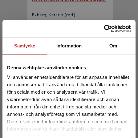
Ekberg, Kerstin (red.)
349 kr
inkl. moms
Exkl. moms: 329 kr
Samtycke
Information
Om
Denna webbplats använder cookies
Vi använder enhetsidentifierare för att anpassa innehållet
och annonserna till användarna, tillhandahålla funktioner
för sociala medier och analysera vår trafik. Vi
Begränsad fraktregion
Den relativa arbetsförmågan
vidarebefordrar även sådana identifierare och annan
information från din enhet till de sociala medier och
annons- och analysföretag som vi samarbetar med.
Ekberg, Kerstin (red.)
Dessa kan i sin tur kombinera informationen med annan
216 kr
inkl. moms
information som du har tillhandahållit eller som de har
Exkl. moms: 204 kr
Det verkar som att du besöker
samlat in när du har använt deras tjänster.