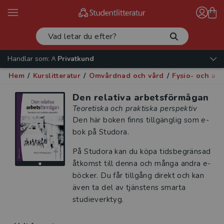
Handlar som:
Privatkund
Hem
/
Kurslitteratur
/
Omvårdnad och vård
/
Fysio- och arb
Den relativa arbetsförmågan
Teoretiska och praktiska perspektiv
Den här boken finns tillgänglig som e-
bok på Studora.
På Studora kan du köpa tidsbegränsad
åtkomst till denna och många andra e-
böcker. Du får tillgång direkt och kan
även ta del av tjänstens smarta
studieverktyg.