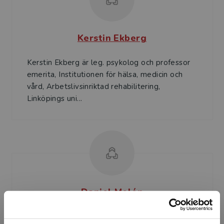
Kerstin Ekberg
Kerstin Ekberg är leg. psykolog och professor
emerita, Institutionen för hälsa, medicin och
vård, Arbetslivsinriktad rehabilitering,
Linköpings uni...
Daniel Melén
Daniel Melén, fil.dr i sociologi och anknuten till