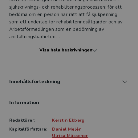
sjukskrivnings- och rehabiliteringsprocessen; för att
bedöma om en person har rätt att få sjukpenning,
som ett underlag för rehabiliteringsåtgärder och av
Arbetsförmedlingen som en bedömning av
anställningsbarheten.
Visa hela beskrivningen
Hur ska då arbetsförmåga förstås? I denna bok
belyses begreppet arbetsförmåga ur flera olika
perspektiv. Sammantaget bildar de olika kapitlen en
illustration av den komplexa helheten, av en
arbetsförmåga som är relativ och som används av
Innehållsförteckning
olika aktörer, på olika sätt, i olika syften.
Information
Boken vänder sig till personer som arbetar med
bedömning av arbetsförmåga och med åtgärder för
att främja återgång i arbete, till exempel läkare och
Redaktörer:
Kerstin Ekberg
annan sjukvårdspersonal, rehabiliteringsprofessioner,
Kapitelförfattare:
Daniel Melén
berörda inom arbetslivet och företagshälsovården.
Ulrika Müssener