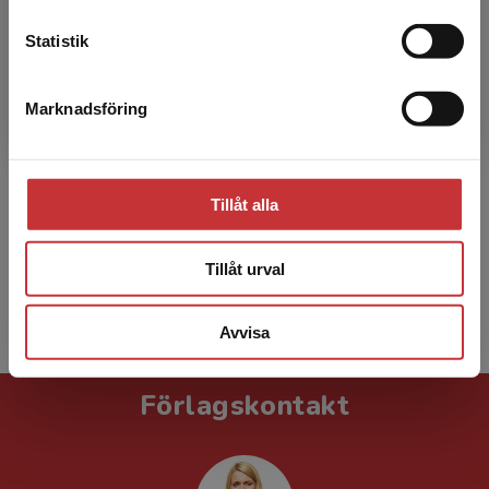
Statistik
Staffan Nilsson
Marknadsföring
Stäng
Staffan Nilsson, MPH, fil.dr., docent i
pedagogik, verksam som lektor vid
Institutionen för pedagogik och didaktik vid
Tillåt alla
Stockholms universitet.
Tillåt urval
Visa alla - 9
Avvisa
Förlagskontakt