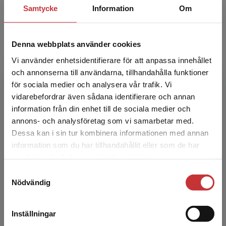
institutionen för kliniska vetenskaper,
Samtycke
Information
Om
Danderyds sjukhus, Karolinska Institutet.
Denna webbplats använder cookies
Vi använder enhetsidentifierare för att anpassa innehållet
och annonserna till användarna, tillhandahålla funktioner
för sociala medier och analysera vår trafik. Vi
Begränsad fraktregion
vidarebefordrar även sådana identifierare och annan
information från din enhet till de sociala medier och
Ulrika Müssener
annons- och analysföretag som vi samarbetar med.
Dessa kan i sin tur kombinera informationen med annan
Ulrika Müssener, leg. arbetsterapeut och
information som du har tillhandahållit eller som de har
medicine doktor, universitetslektor verksam vid
Det verkar som att du besöker
samlat in när du har använt deras tjänster.
Institutionen för medicin och hälsa vid
studentlitteratur.se via en enhet utanför Sverige.
Linköpings univers...
Samtyckesval
Vi erbjuder inte leveranser utanför Sverige. För
Nödvändig
att kunna slutföra ett köp måste
leveransadressen vara i Sverige.
Läs mer
Inställningar
Kontakta kundservice