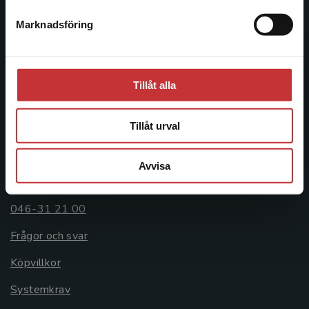
Postadress:
Marknadsföring
Stäng
Box 141
221 00 Lund
Besöksadress:
Tillåt alla
Åkergränden 1
Tillåt urval
Kundservice
Avvisa
Kontakta kundservice
046-31 21 00
Frågor och svar
Köpvillkor
Systemkrav