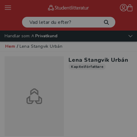
Handlar som:
Privatkund
Hem
/
Lena Stangvik Urbán
Lena Stangvik Urbán
Kapitelförfattare