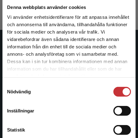
370 kr
inkl. moms
Denna webbplats använder cookies
Exkl. moms: 349 kr
Vi använder enhetsidentifierare för att anpassa innehållet
och annonserna till användarna, tillhandahålla funktioner
för sociala medier och analysera vår trafik. Vi
Begränsad fraktregion
vidarebefordrar även sådana identifierare och annan
Studentlitteratur
information från din enhet till de sociala medier och
annons- och analysföretag som vi samarbetar med.
Studentlitteratur grundades 1963 och är idag Sveriges
Dessa kan i sin tur kombinera informationen med annan
ledande utbildningsförlag. Med läromedel, kurslitteratur,
information som du har tillhandahållit eller som de har
Det verkar som att du besöker
facklitteratur, utbildningar och digitala
samlat in när du har använt deras tjänster.
studentlitteratur.se via en enhet utanför Sverige.
informationstjänster i utbudet, finns Studentlitteratur med
Samtyckesval
Vi erbjuder inte leveranser utanför Sverige. För
längs hela kunskapsresan.
Nödvändig
att kunna slutföra ett köp måste
leveransadressen vara i Sverige.
Läs mer
Kontakta oss
Inställningar
Kontakta kundservice
Kontakta oss
Statistik
046-31 20 00