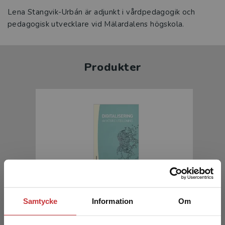
Lena Stangvik-Urbán är adjunkt i vårdpedagogik och
pedagogisk utvecklare vid Mälardalens högskola.
Produkter
Digitalisering av högre utbildning
Samtycke
Information
Om
Hrastinski, Stefan (red)