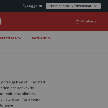
Logga in
Handlar som:
Privatkund
Varukorg
örfattare
Aktuellt
Centralsjukhuset i Karlstad.
ation och konvektiv
urmedicinska kliniken
v i styrelsen för Svensk
dförande.