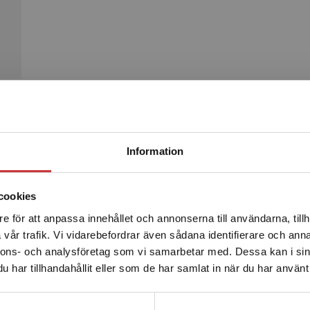
Begränsad fraktregion
Produkter
Information
cookies
e för att anpassa innehållet och annonserna till användarna, tillh
Det verkar som att du besöker studentlitteratur.se via en
vår trafik. Vi vidarebefordrar även sådana identifierare och anna
enhet utanför Sverige. Vi erbjuder inte leveranser utanför
nnons- och analysföretag som vi samarbetar med. Dessa kan i sin
Sverige. För att kunna slutföra ett köp måste
har tillhandahållit eller som de har samlat in när du har använt 
leveransadressen vara i Sverige.
Läs mer
Kontakta kundservice