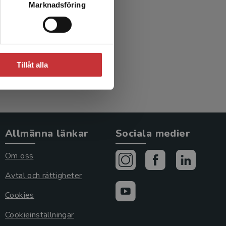
Marknadsföring
Tillåt alla
Allmänna länkar
Sociala medier
Om oss
Avtal och rättigheter
Cookies
Cookieinställningar