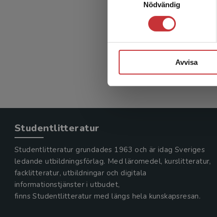
Nödvändig
Avvisa
Studentlitteratur
Studentlitteratur grundades 1963 och är idag Sveriges
ledande utbildningsförlag. Med läromedel, kurslitteratur,
facklitteratur, utbildningar och digitala
informationstjänster i utbudet,
finns Studentlitteratur med längs hela kunskapsresan.