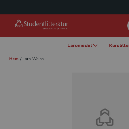
Läromedel
Kurslitt
Hem
/
Lars Weiss