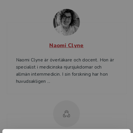
Naomi Clyne
Naomi Clyne är överläkare och docent. Hon är
specialist i medicinska njursjukdomar och
allmän internmedicin. I sin forskning har hon
huvudsakligen ...