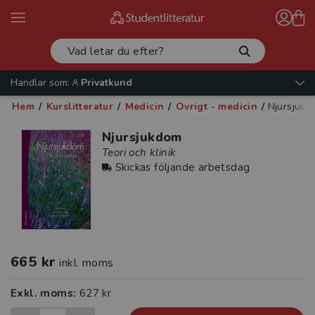
Handlar som:
Privatkund
Hem
/
Kurslitteratur
/
Medicin
/
Övrigt - medicin
/
Njursjuk
Njursjukdom
Teori och klinik
Skickas följande arbetsdag
665 kr
inkl. moms
Exkl. moms:
627 kr