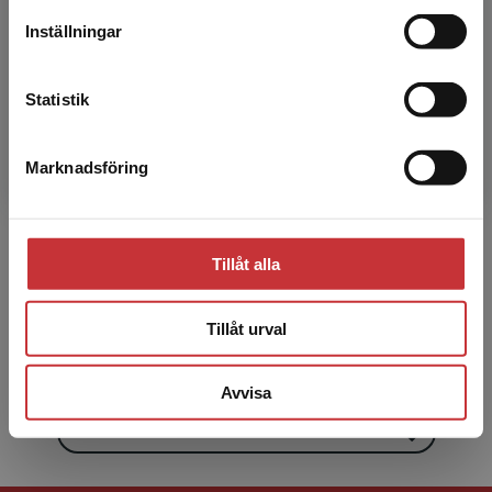
Läs mer
Inställningar
Kontakta kundservice
Statistik
Marknadsföring
Stäng
Anders Bengtsson
Anders Bengtsson, professor, överläkare,
Tillåt alla
Institutionen för kliniska vetenskaper, Lund,
Lunds universitet, Sektionen för reumatologi,
Tillåt urval
Skånes univers...
Avvisa
Visa alla - 41