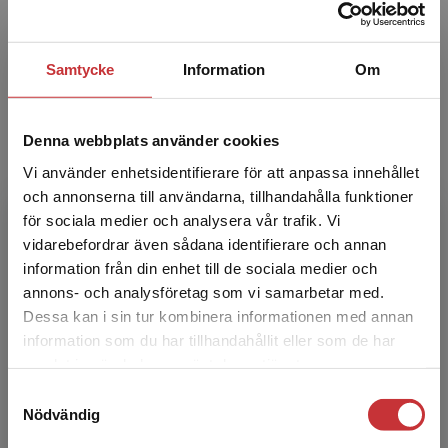
Bengt Rippe
Bengt Rippe är överläkare vid Njurkliniken,
Samtycke
Information
Om
Skånes universitetssjukhus i Lund och professor
vid Avdelningen för Njurmedicin, Lunds
universitet. Han...
Denna webbplats använder cookies
Vi använder enhetsidentifierare för att anpassa innehållet
och annonserna till användarna, tillhandahålla funktioner
för sociala medier och analysera vår trafik. Vi
Begränsad fraktregion
vidarebefordrar även sådana identifierare och annan
information från din enhet till de sociala medier och
annons- och analysföretag som vi samarbetar med.
Dessa kan i sin tur kombinera informationen med annan
Peter Bárány
information som du har tillhandahållit eller som de har
Det verkar som att du besöker
samlat in när du har använt deras tjänster.
Peter Bárány är docent i njurmedicin vid Karo­
studentlitteratur.se via en enhet utanför Sverige.
linska Institutet och överläkare på
Samtyckesval
Vi erbjuder inte leveranser utanför Sverige. För
Nödvändig
njurmedicins- ka kliniken Karolinska
att kunna slutföra ett köp måste
Universitetssjukhuset i Stoc...
leveransadressen vara i Sverige.