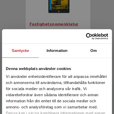
Fastighetsnomenklatur
Gustafsson, Christina m.fl. (red.)
385 kr
inkl. moms
Exkl. moms: 363 kr
Samtycke
Information
Om
Denna webbplats använder cookies
Vi använder enhetsidentifierare för att anpassa innehållet
och annonserna till användarna, tillhandahålla funktioner
för sociala medier och analysera vår trafik. Vi
Begränsad fraktregion
vidarebefordrar även sådana identifierare och annan
information från din enhet till de sociala medier och
Fastighetsnomenklatur
annons- och analysföretag som vi samarbetar med.
Dessa kan i sin tur kombinera informationen med annan