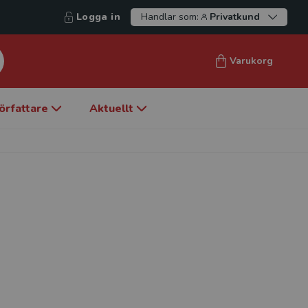
Logga in
Handlar som:
Privatkund
Varukorg
örfattare
Aktuellt