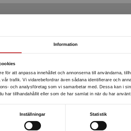
Produkter
Begränsad fraktregion
Information
cookies
e för att anpassa innehållet och annonserna till användarna, tillh
Det verkar som att du besöker studentlitteratur.se via en
vår trafik. Vi vidarebefordrar även sådana identifierare och anna
enhet utanför Sverige. Vi erbjuder inte leveranser utanför
nnons- och analysföretag som vi samarbetar med. Dessa kan i sin
Sverige. För att kunna slutföra ett köp måste
har tillhandahållit eller som de har samlat in när du har använt 
leveransadressen vara i Sverige.
Läs mer
ch livsstil
Hälsa och livsstil
Kontakta kundservice
 Lillemor (red.)
Hallberg, Lillemor (red.)
Inställningar
Statistik
kl. moms
398 kr
inkl. moms
s: 235 kr
Exkl. moms: 375 kr