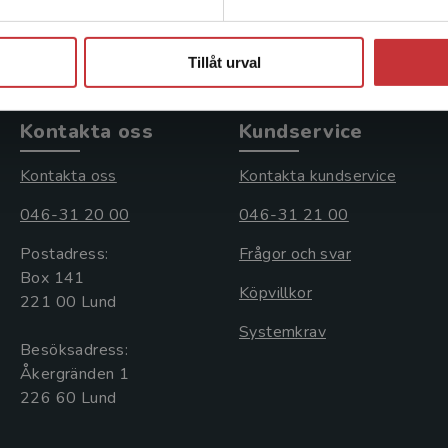
Stäng
Tillåt urval
Kontakta oss
Kundservice
Kontakta oss
Kontakta kundservice
046-31 20 00
046-31 21 00
Postadress:
Frågor och svar
Box 141
Köpvillkor
221 00 Lund
Systemkrav
Besöksadress:
Åkergränden 1