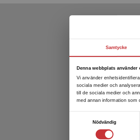
Samtycke
Denna webbplats använder 
Vi använder enhetsidentifierar
sociala medier och analysera 
till de sociala medier och a
med annan information som du 
Hälsa o
Samtyckesval
Hallberg,
Nödvändig
249 kr
in
Exkl. mom