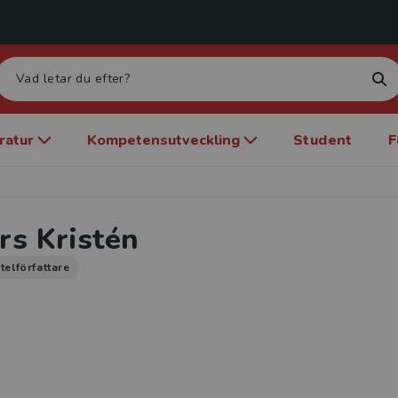
eratur
Kompetensutveckling
Student
F
rs Kristén
telförfattare