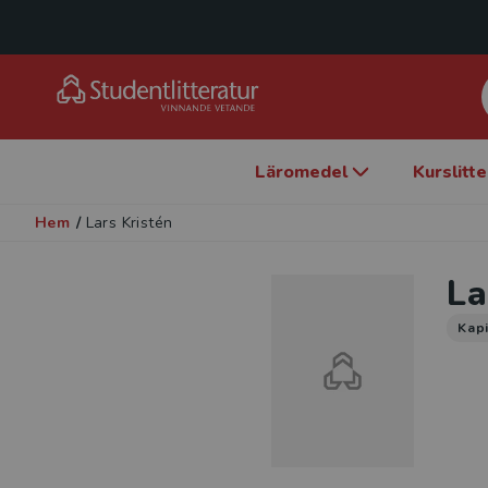
Läromedel
Kurslitt
Hem
/
Lars Kristén
La
Kapi