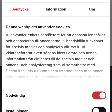
Samtycke
Information
Om
Metodhandbok för rektorer
Denna webbplats använder cookies
Vi använder enhetsidentifierare för att anpassa innehållet
Auno, Ulrika mf.fl (red.)
och annonserna till användarna, tillhandahålla funktioner
394 kr
inkl. moms
för sociala medier och analysera vår trafik. Vi
Exkl. moms: 372 kr
Begränsad fraktregion
vidarebefordrar även sådana identifierare och annan
information från din enhet till de sociala medier och
annons- och analysföretag som vi samarbetar med.
Dessa kan i sin tur kombinera informationen med annan
information som du har tillhandahållit eller som de har
Studentlitteratur
Det verkar som att du besöker
samlat in när du har använt deras tjänster.
studentlitteratur.se via en enhet utanför Sverige.
Studentlitteratur grundades 1963 och är idag Sveriges
Samtyckesval
Vi erbjuder inte leveranser utanför Sverige. För
Nödvändig
ledande utbildningsförlag. Med läromedel, kurslitteratur,
att kunna slutföra ett köp måste
facklitteratur, utbildningar och digitala
leveransadressen vara i Sverige.
Läs mer
informationstjänster i utbudet, finns Studentlitteratur med
Inställningar