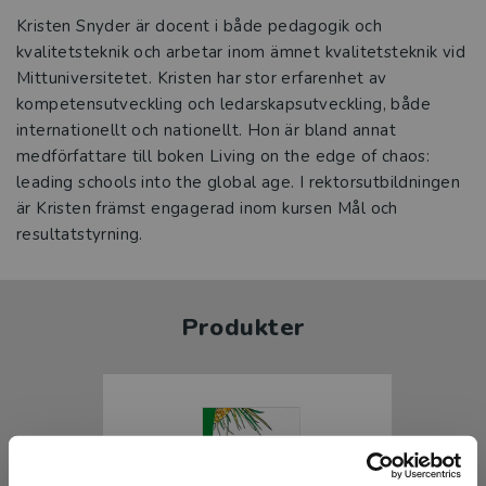
Kristen Snyder är docent i både pedagogik och
kvalitetsteknik och arbetar inom ämnet kvalitetsteknik vid
Mittuniversitetet. Kristen har stor erfarenhet av
kompetensutveckling och ledarskapsutveckling, både
internationellt och nationellt. Hon är bland annat
medförfattare till boken Living on the edge of chaos:
leading schools into the global age. I rektorsutbildningen
är Kristen främst engagerad inom kursen Mål och
resultatstyrning.
Produkter