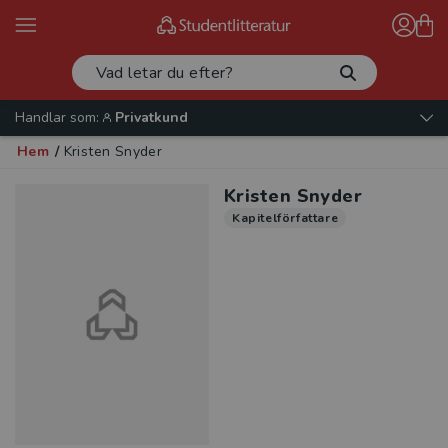
Handlar som:
Privatkund
Hem
/
Kristen Snyder
Kristen Snyder
Kapitelförfattare