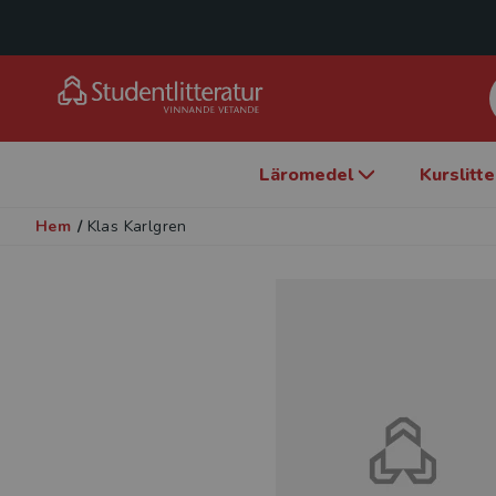
Läromedel
Kurslitt
Hem
/
Klas Karlgren