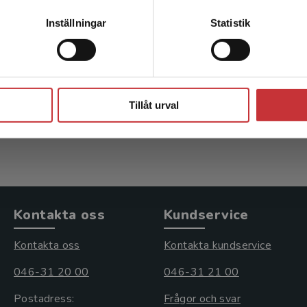
Kontakta kundservice
Att skapa pedagogiska
Inställningar
Statistik
möten i medicin och vård
Silén, C - Bolander Laksov, K (red.)
Stäng
375 kr
inkl. moms
Tillåt urval
Exkl. moms: 354 kr
Kontakta oss
Kundservice
Kontakta oss
Kontakta kundservice
046-31 20 00
046-31 21 00
Postadress:
Frågor och svar