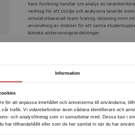
hans forskning handlar om analys av lärandeintera
verktyg för att stödja och analysera lärande in
simulatorbaserad team-träning, skissning inom in
användning av mobiler för att samla studentuppl
kliniska undervisningsavdelningar.
Begränsad fraktregion
Produkter
Information
cookies
e för att anpassa innehållet och annonserna till användarna, tillh
Det verkar som att du besöker studentlitteratur.se via en
vår trafik. Vi vidarebefordrar även sådana identifierare och anna
enhet utanför Sverige. Vi erbjuder inte leveranser utanför
nnons- och analysföretag som vi samarbetar med. Dessa kan i sin
Sverige. För att kunna slutföra ett köp måste
har tillhandahållit eller som de har samlat in när du har använt 
leveransadressen vara i Sverige.
Läs mer