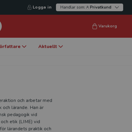
Logga in
Handlar som:
Privatkund
Varukorg
örfattare
Aktuellt
teraktion och arbetar med
k och lärande. Han är
insk pedagogik vid
 och etik (LIME) vid
 för lärandets praktik och