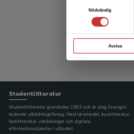
Samtyckesval
Nödvändig
Avvisa
Studentlitteratur
Studentlitteratur grundades 1963 och är idag Sveriges
ledande utbildningsförlag. Med läromedel, kurslitteratur,
facklitteratur, utbildningar och digitala
informationstjänster i utbudet,