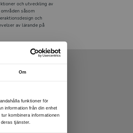
ktioner och utveckling av
om områden såsom
teraktionsdesign och
evelser av lärande på
Om
andahålla funktioner för
n information från din enhet
 tur kombinera informationen
deras tjänster.