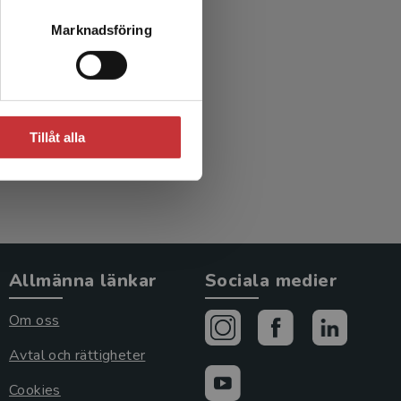
Marknadsföring
Tillåt alla
Allmänna länkar
Sociala medier
Om oss
Avtal och rättigheter
Cookies