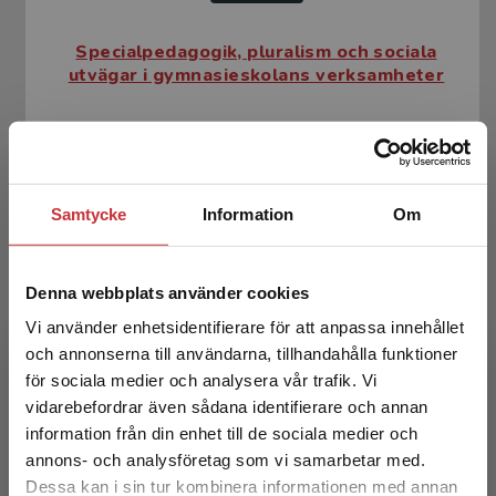
Specialpedagogik, pluralism och sociala
utvägar i gymnasieskolans verksamheter
Helldin, Rolf m.fl.
209 kr
inkl. moms
Exkl. moms: 197 kr
Samtycke
Information
Om
Denna webbplats använder cookies
Vi använder enhetsidentifierare för att anpassa innehållet
och annonserna till användarna, tillhandahålla funktioner
för sociala medier och analysera vår trafik. Vi
Begränsad fraktregion
vidarebefordrar även sådana identifierare och annan
Specialpedagogik, pluralism och sociala
information från din enhet till de sociala medier och
utvägar i gymnasieskolans verksamheter
annons- och analysföretag som vi samarbetar med.
Dessa kan i sin tur kombinera informationen med annan