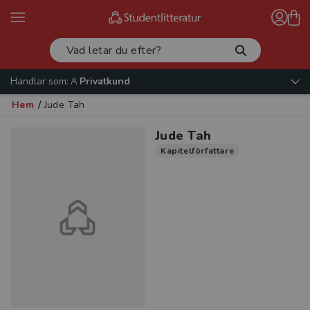
Handlar som:
Privatkund
Hem
/
Jude Tah
Jude Tah
Kapitelförfattare