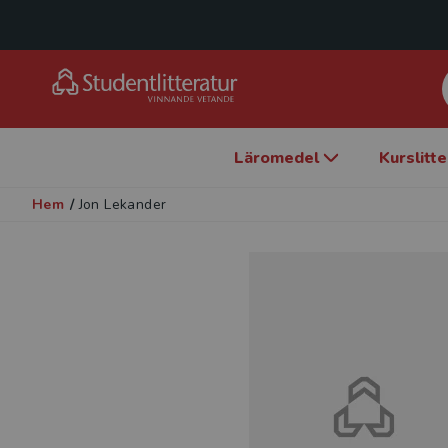
Läromedel
Kurslitt
Hem
/
Jon Lekander