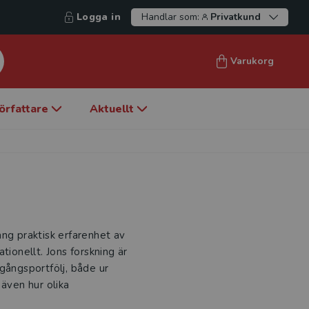
Logga in
Handlar som:
Privatkund
Varukorg
örfattare
Aktuellt
ång praktisk erfarenhet av
tionellt. Jons forskning är
llgångsportfölj, både ur
 även hur olika