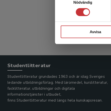
Nödvändig
Fastig
Gustafsson
385 kr
in
Exkl. mom
Avvisa
Studentlitteratur
Studentlitteratur grundades 1963 och är idag Sveriges
ledande utbildningsförlag. Med läromedel, kurslitteratur,
facklitteratur, utbildningar och digitala
informationstjänster i utbudet,
finns Studentlitteratur med längs hela kunskapsresan.