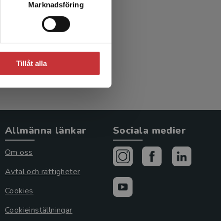
Marknadsföring
ur
ed.)
Tillåt alla
Allmänna länkar
Sociala medier
Om oss
Avtal och rättigheter
Cookies
Cookieinställningar