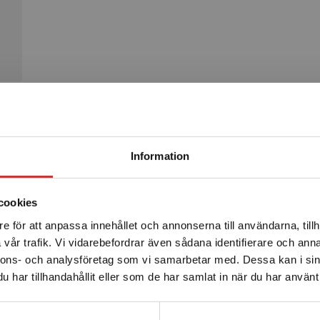
Begränsad fraktregion
Produkter
Information
cookies
e för att anpassa innehållet och annonserna till användarna, tillh
Det verkar som att du besöker studentlitteratur.se via en
vår trafik. Vi vidarebefordrar även sådana identifierare och anna
enhet utanför Sverige. Vi erbjuder inte leveranser utanför
nnons- och analysföretag som vi samarbetar med. Dessa kan i sin
Sverige. För att kunna slutföra ett köp måste
har tillhandahållit eller som de har samlat in när du har använt 
leveransadressen vara i Sverige.
Läs mer
Kontakta kundservice