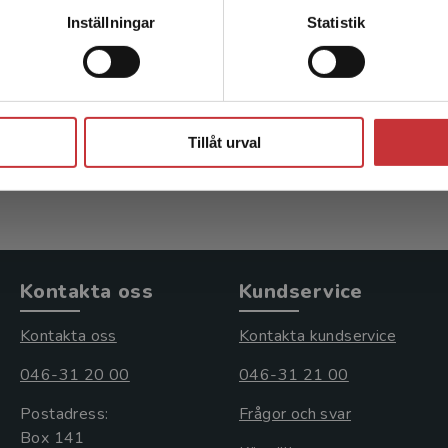
Kontakta kundservice
Kunskapshistoria
En 
Inställningar
Statistik
(
, J
Larsson Heidenblad, D - Östling, J
Sjöber
Stäng
165 kr
inkl. moms
675 k
Tillåt urval
Exkl. moms: 156 kr
Exkl. 
Kontakta oss
Kundservice
Kontakta oss
Kontakta kundservice
046-31 20 00
046-31 21 00
Postadress:
Frågor och svar
Box 141