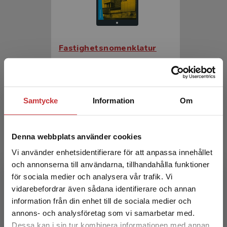
Fastighetsnomenklatur
Gustafsson, Christina m.fl. (red.)
385 kr
inkl. moms
Exkl. moms: 363 kr
Samtycke
Information
Om
Denna webbplats använder cookies
Vi använder enhetsidentifierare för att anpassa innehållet
och annonserna till användarna, tillhandahålla funktioner
för sociala medier och analysera vår trafik. Vi
Begränsad fraktregion
vidarebefordrar även sådana identifierare och annan
information från din enhet till de sociala medier och
Fastighetsnomenklatur
annons- och analysföretag som vi samarbetar med.
Dessa kan i sin tur kombinera informationen med annan