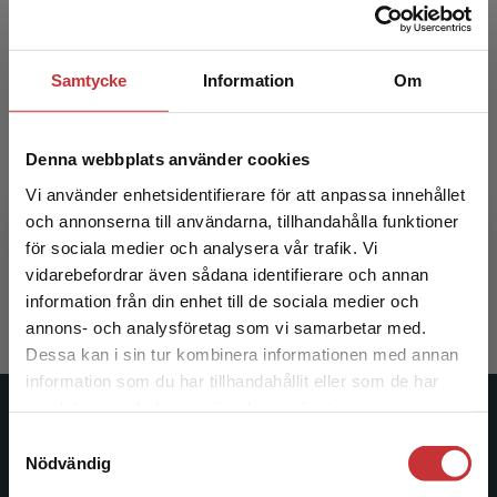
Samtycke
Information
Om
Denna webbplats använder cookies
Om krig och fred
Vi använder enhetsidentifierare för att anpassa innehållet
och annonserna till användarna, tillhandahålla funktioner
Aggestam, K - Höglund, K (red.)
för sociala medier och analysera vår trafik. Vi
Begränsad fraktregion
398 kr
inkl. moms
vidarebefordrar även sådana identifierare och annan
Exkl. moms: 375 kr
information från din enhet till de sociala medier och
annons- och analysföretag som vi samarbetar med.
Dessa kan i sin tur kombinera informationen med annan
information som du har tillhandahållit eller som de har
Det verkar som att du besöker
samlat in när du har använt deras tjänster.
studentlitteratur.se via en enhet utanför Sverige.
Studentlitteratur
Samtyckesval
Vi erbjuder inte leveranser utanför Sverige. För
Nödvändig
att kunna slutföra ett köp måste
Studentlitteratur grundades 1963 och är idag Sveriges