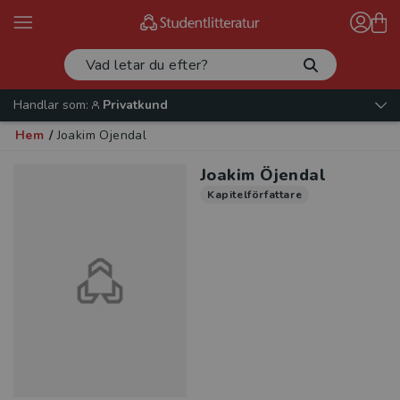
Handlar som:
Privatkund
Hem
/
Joakim Öjendal
Joakim Öjendal
Kapitelförfattare