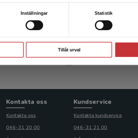
Kontakta kundservice
Inställningar
Statistik
 dysartribedömning
Dysartri - bedömni
intervention
, L - Körner Gustafsson, J
Stäng
Hartelius, Lena
Tillåt urval
inkl. moms
534 kr
inkl. moms
: 3 390 kr
Exkl. moms: 504 kr
Kontakta oss
Kundservice
Kontakta oss
Kontakta kundservice
046-31 20 00
046-31 21 00