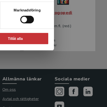
Marknadsföring
ng och
Grundbok i logopedi
Hartelius, Lena m.fl. (red.)
Tillåt alla
770 kr
inkl. moms
Exkl. moms: 726 kr
Allmänna länkar
Sociala medier
Om oss
Avtal och rättigheter