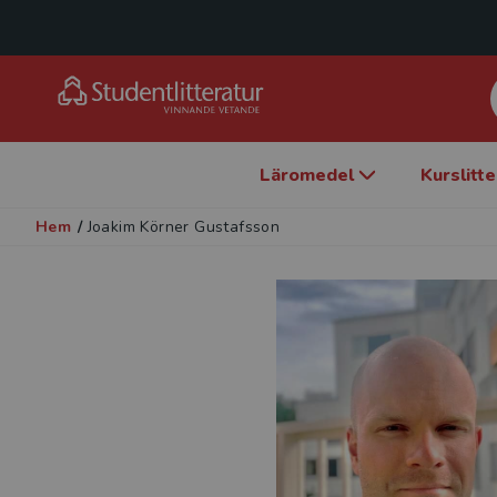
Läromedel
Kurslitt
Hem
/
Joakim Körner Gustafsson