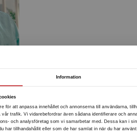
Begränsad fraktregion
Produkter
Information
cookies
e för att anpassa innehållet och annonserna till användarna, tillh
Det verkar som att du besöker studentlitteratur.se via en
vår trafik. Vi vidarebefordrar även sådana identifierare och anna
enhet utanför Sverige. Vi erbjuder inte leveranser utanför
nnons- och analysföretag som vi samarbetar med. Dessa kan i sin
Sverige. För att kunna slutföra ett köp måste
har tillhandahållit eller som de har samlat in när du har använt 
leveransadressen vara i Sverige.
Läs mer