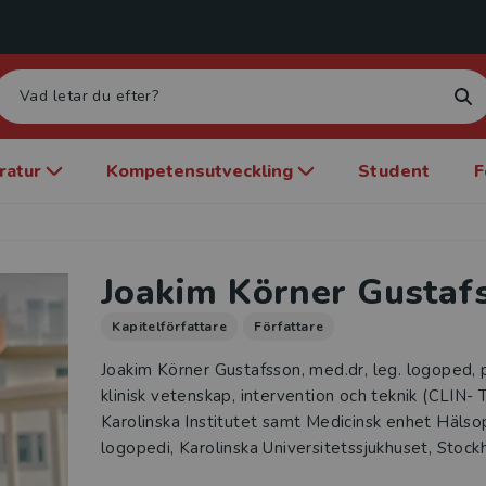
eratur
Kompetensutveckling
Student
F
Joakim Körner Gustaf
Kapitelförfattare
Författare
Joakim Körner Gustafsson, med.dr, leg. logoped, p
klinisk vetenskap, intervention och teknik (CLIN-
Karolinska Institutet samt Medicinsk enhet Hälso
logopedi, Karolinska Universitetssjukhuset, Stoc