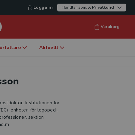
Logga in
Handlar som:
Privatkund
Varukorg
örfattare
Aktuellt
sson
ostdoktor, Institutionen för
 TEC), enheten för logopedi,
professioner, sektion
kholm