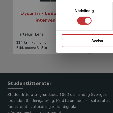
Samtyckesval
Nödvändig
Dysartri - bedömning och
Manual
intervention
Hartelius
Hartelius, Lena
Avvisa
334 kr
inkl. moms
3 593 kr
Exkl. moms: 315 kr
Exkl. moms
Studentlitteratur
Studentlitteratur grundades 1963 och är idag Sveriges
ledande utbildningsförlag. Med läromedel, kurslitteratur,
facklitteratur, utbildningar och digitala
informationstjänster i utbudet,