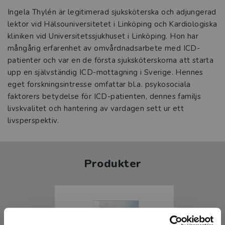
Ingela Thylén är legitimerad sjuksköterska och adjungerad
lektor vid Hälsouniversitetet i Linköping och Kardiologiska
kliniken vid Universitetssjukhuset i Linköping. Hon har
mångårig erfarenhet av omvårdnadsarbete med ICD-
patienter och var en de första sjuksköterskorna att starta
upp en självständig ICD-mottagning i Sverige. Hennes
eget forskningsintresse omfattar bl.a. psykosociala
faktorers betydelse för ICD-patienten, dennes familjs
livskvalitet och hantering av vardagen sett ur ett
livsperspektiv.
Produkter