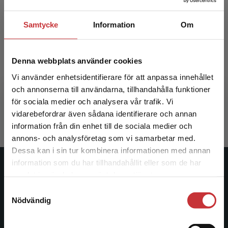
Samtycke
Information
Om
Kardiologisk omvårdnad
Denna webbplats använder cookies
Vi använder enhetsidentifierare för att anpassa innehållet
Fridlund, Bengt m.fl. (red.)
och annonserna till användarna, tillhandahålla funktioner
363 kr
inkl. moms
för sociala medier och analysera vår trafik. Vi
Begränsad fraktregion
Exkl. moms: 342 kr
vidarebefordrar även sådana identifierare och annan
information från din enhet till de sociala medier och
annons- och analysföretag som vi samarbetar med.
Dessa kan i sin tur kombinera informationen med annan
information som du har tillhandahållit eller som de har
Det verkar som att du besöker
Studentlitteratur
samlat in när du har använt deras tjänster.
studentlitteratur.se via en enhet utanför Sverige.
Samtyckesval
Vi erbjuder inte leveranser utanför Sverige. För
Studentlitteratur grundades 1963 och är idag Sveriges
Nödvändig
att kunna slutföra ett köp måste
ledande utbildningsförlag. Med läromedel, kurslitteratur,
leveransadressen vara i Sverige.
Läs mer
facklitteratur, utbildningar och digitala