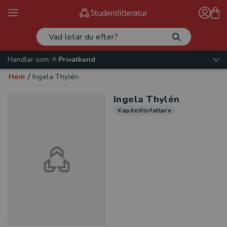
Handlar som:
Privatkund
Hem
/
Ingela Thylén
Ingela Thylén
Kapitelförfattare