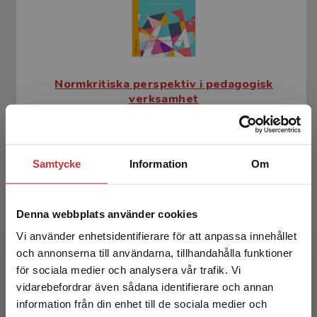
Normkritiska perspektiv i pedagogisk
verksamhet
Björkman, L - Sotevik, L (red.)
427 kr
inkl. moms
Samtycke
Information
Om
Exkl. moms: 403 kr
Denna webbplats använder cookies
Vi använder enhetsidentifierare för att anpassa innehållet
och annonserna till användarna, tillhandahålla funktioner
för sociala medier och analysera vår trafik. Vi
Begränsad fraktregion
vidarebefordrar även sådana identifierare och annan
information från din enhet till de sociala medier och