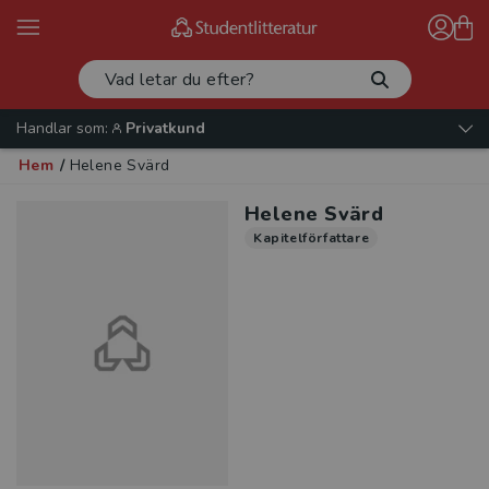
Handlar som:
Privatkund
Hem
/
Helene Svärd
Helene Svärd
Kapitelförfattare