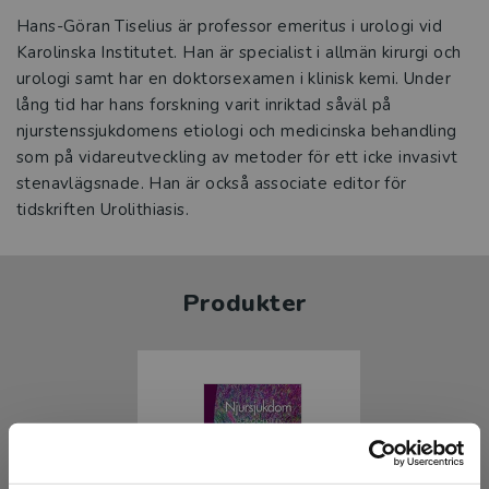
Hans-Göran Tiselius är professor emeritus i urologi vid
Karolinska Institutet. Han är specialist i allmän kirurgi och
urologi samt har en doktorsexamen i klinisk kemi. Under
lång tid har hans forskning varit inriktad såväl på
njurstenssjukdomens etiologi och medicinska behandling
som på vidareutveckling av metoder för ett icke invasivt
stenavlägsnade. Han är också associate editor för
tidskriften Urolithiasis.
Produkter