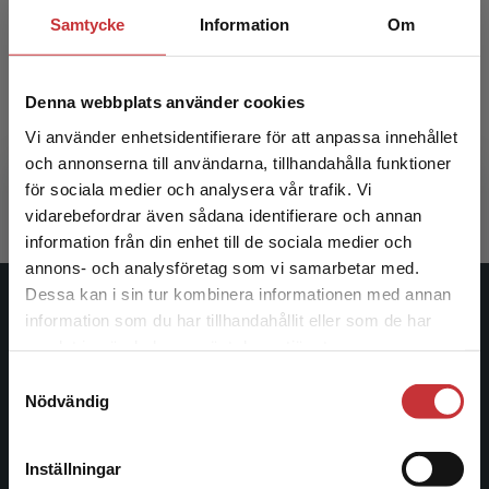
Samtycke
Information
Om
Njursjukdom
Denna webbplats använder cookies
Clyne, N - Rippe, B (red.)
Vi använder enhetsidentifierare för att anpassa innehållet
och annonserna till användarna, tillhandahålla funktioner
665 kr
inkl. moms
Exkl. moms: 627 kr
för sociala medier och analysera vår trafik. Vi
Begränsad fraktregion
vidarebefordrar även sådana identifierare och annan
information från din enhet till de sociala medier och
annons- och analysföretag som vi samarbetar med.
Dessa kan i sin tur kombinera informationen med annan
Studentlitteratur
information som du har tillhandahållit eller som de har
Det verkar som att du besöker
samlat in när du har använt deras tjänster.
studentlitteratur.se via en enhet utanför Sverige.
Studentlitteratur grundades 1963 och är idag Sveriges
Samtyckesval
Vi erbjuder inte leveranser utanför Sverige. För
ledande utbildningsförlag. Med läromedel, kurslitteratur,
Nödvändig
att kunna slutföra ett köp måste
facklitteratur, utbildningar och digitala
leveransadressen vara i Sverige.
Läs mer
informationstjänster i utbudet, finns Studentlitteratur med
Inställningar
längs hela kunskapsresan.