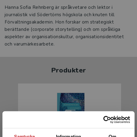
Hanna Sofia Rehnberg är språkvetare och lektor i
journalistik vid Södertörns högskola och knuten till
Förvaltningsakademin. Hon forskar om strategiskt
berättande (corporate storytelling) och om språkliga
aspekter av organisationskultur, organisationsidentitet
och varumärkesarbete.
Produkter
Samtycke
Information
Om