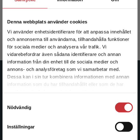
Förvaltningen i samhället
Denna webbplats använder cookies
Ivarsson Westerberg, A - Jacobsson, B (red.)
Vi använder enhetsidentifierare för att anpassa innehållet
350 kr
inkl. moms
Exkl. moms: 330 kr
och annonserna till användarna, tillhandahålla funktioner
för sociala medier och analysera vår trafik. Vi
Begränsad fraktregion
vidarebefordrar även sådana identifierare och annan
information från din enhet till de sociala medier och
annons- och analysföretag som vi samarbetar med.
Studentlitteratur
Dessa kan i sin tur kombinera informationen med annan
information som du har tillhandahållit eller som de har
Det verkar som att du besöker
Studentlitteratur grundades 1963 och är idag Sveriges
samlat in när du har använt deras tjänster.
studentlitteratur.se via en enhet utanför Sverige.
ledande utbildningsförlag. Med läromedel, kurslitteratur,
Samtyckesval
Vi erbjuder inte leveranser utanför Sverige. För
facklitteratur, utbildningar och digitala
Nödvändig
att kunna slutföra ett köp måste
informationstjänster i utbudet, finns Studentlitteratur med
leveransadressen vara i Sverige.
Läs mer
längs hela kunskapsresan.
Inställningar
Kontakta kundservice
Kontakta oss