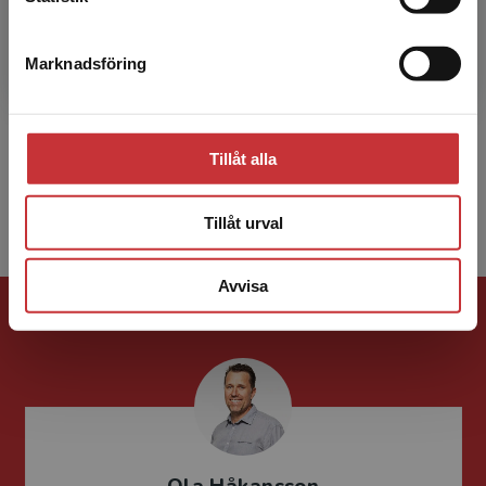
Daniel Castillo
Marknadsföring
Stäng
Daniel Castillo är fil.dr i sociologi vid
Södertörns högskola.
Tillåt alla
Visa alla - 20
Tillåt urval
Avvisa
Förlagskontakt