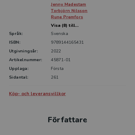
Jenny Madestam
Torbjörn Nilsson
Rune Premfors
Visa (8) till...
Språk:
Svenska
ISBN:
9789144165431
Utgivningsår:
2022
Artikelnummer:
45871-01
Upplaga:
Första
Sidantal:
261
Köp- och leveransvillkor
Författare