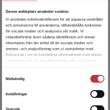
Bengt Jacobsson är professor i
Denna webbplats använder cookies
företagsekonomi vid Södertörns högskola och
Vi använder enhetsidentifierare för att anpassa innehållet
verksam vid Förvaltningsakademin. Han har
och annonserna till användarna, tillhandahålla funktioner
forskat om reformer, styrning ...
för sociala medier och analysera vår trafik. Vi
Begränsad fraktregion
vidarebefordrar även sådana identifierare och annan
information från din enhet till de sociala medier och
annons- och analysföretag som vi samarbetar med.
Dessa kan i sin tur kombinera informationen med annan
information som du har tillhandahållit eller som de har
Det verkar som att du besöker
samlat in när du har använt deras tjänster.
studentlitteratur.se via en enhet utanför Sverige.
Alexandra Bogren
Samtyckesval
Vi erbjuder inte leveranser utanför Sverige. För
Nödvändig
att kunna slutföra ett köp måste
leveransadressen vara i Sverige.
Läs mer
Inställningar
Kontakta kundservice
Statistik