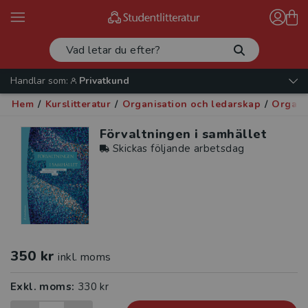
Handlar som:
Privatkund
Hem
/
Kurslitteratur
/
Organisation och ledarskap
/
Organi
Förvaltningen i samhället
Skickas följande arbetsdag
350 kr
inkl. moms
Exkl. moms:
330 kr