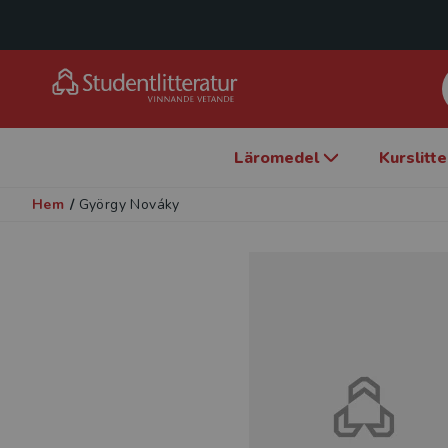
Läromedel
Kurslitt
Hem
/
György Nováky