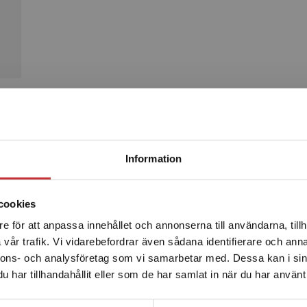
Produkter
Begränsad fraktregion
Information
cookies
e för att anpassa innehållet och annonserna till användarna, tillh
Det verkar som att du besöker studentlitteratur.se via en
vår trafik. Vi vidarebefordrar även sådana identifierare och anna
enhet utanför Sverige. Vi erbjuder inte leveranser utanför
nnons- och analysföretag som vi samarbetar med. Dessa kan i sin
Sverige. För att kunna slutföra ett köp måste
har tillhandahållit eller som de har samlat in när du har använt 
leveransadressen vara i Sverige.
Läs mer