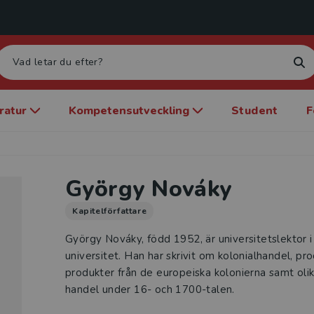
eratur
Kompetensutveckling
Student
F
György Nováky
Kapitelförfattare
György Nováky, född 1952, är universitetslektor i 
universitet. Han har skrivit om kolonialhandel, pr
produkter från de europeiska kolonierna samt oli
handel under 16- och 1700-talen.