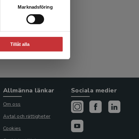
Marknadsföring
Tillåt alla
Allmänna länkar
Sociala medier
Om oss
Avtal och rättigheter
Cookies