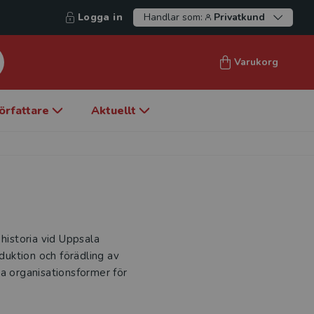
Logga in
Handlar som:
Privatkund
Varukorg
örfattare
Aktuellt
historia vid Uppsala
oduktion och förädling av
ka organisationsformer för