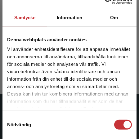
Samtycke
Information
Om
Historiedidaktik i skola och
Histor
samhälle
Denna webbplats använder cookies
Vi använder enhetsidentifierare för att anpassa innehållet
Persson, H - Zander, U (red.)
Persson, H
och annonserna till användarna, tillhandahålla funktioner
för sociala medier och analysera vår trafik. Vi
200 kr
inkl. moms
320 kr
ink
Begränsad fraktregion
vidarebefordrar även sådana identifierare och annan
Exkl. moms: 189 kr
Exkl. moms
information från din enhet till de sociala medier och
annons- och analysföretag som vi samarbetar med.
Dessa kan i sin tur kombinera informationen med annan
information som du har tillhandahållit eller som de har
Det verkar som att du besöker
samlat in när du har använt deras tjänster.
Studentlitteratur
studentlitteratur.se via en enhet utanför Sverige.
Samtyckesval
Vi erbjuder inte leveranser utanför Sverige. För
Studentlitteratur grundades 1963 och är idag Sveriges
Nödvändig
att kunna slutföra ett köp måste
ledande utbildningsförlag. Med läromedel, kurslitteratur,
leveransadressen vara i Sverige.
Läs mer