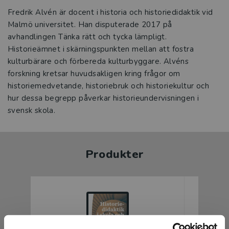
Fredrik Alvén är docent i historia och historiedidaktik vid
Malmö universitet. Han disputerade 2017 på
avhandlingen Tänka rätt och tycka lämpligt.
Historieämnet i skärningspunkten mellan att fostra
kulturbärare och förbereda kulturbyggare. Alvéns
forskning kretsar huvudsakligen kring frågor om
historiemedvetande, historiebruk och historiekultur och
hur dessa begrepp påverkar historieundervisningen i
svensk skola.
Produkter