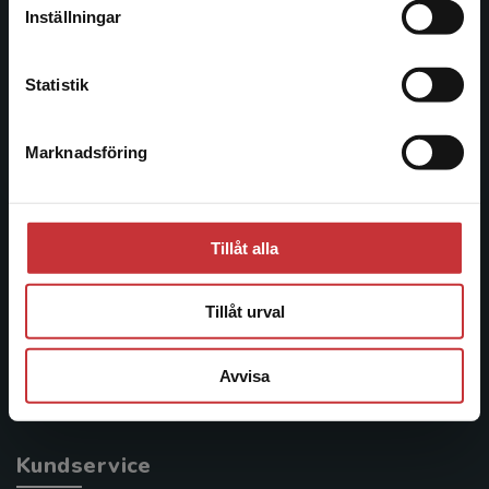
facklitteratur, utbildningar och digitala
Inställningar
informationstjänster i utbudet, finns Studentlitteratur med
Kontakta kundservice
längs hela kunskapsresan.
Statistik
Kontakta oss
Marknadsföring
Stäng
Kontakta oss
046-31 20 00
Tillåt alla
Postadress:
Box 141
221 00 Lund
Tillåt urval
Besöksadress:
Avvisa
Åkergränden 1
Kundservice