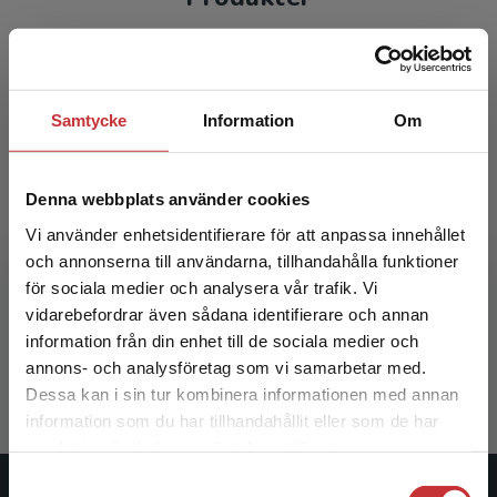
Samtycke
Information
Om
Denna webbplats använder cookies
Vi använder enhetsidentifierare för att anpassa innehållet
och annonserna till användarna, tillhandahålla funktioner
Svärd, sandaler och skandaler
för sociala medier och analysera vår trafik. Vi
Begränsad fraktregion
vidarebefordrar även sådana identifierare och annan
Hammar, I - Zander, U (red.)
information från din enhet till de sociala medier och
338 kr
inkl. moms
annons- och analysföretag som vi samarbetar med.
Exkl. moms: 319 kr
Dessa kan i sin tur kombinera informationen med annan
information som du har tillhandahållit eller som de har
Det verkar som att du besöker
samlat in när du har använt deras tjänster.
studentlitteratur.se via en enhet utanför Sverige.
Samtyckesval
Vi erbjuder inte leveranser utanför Sverige. För