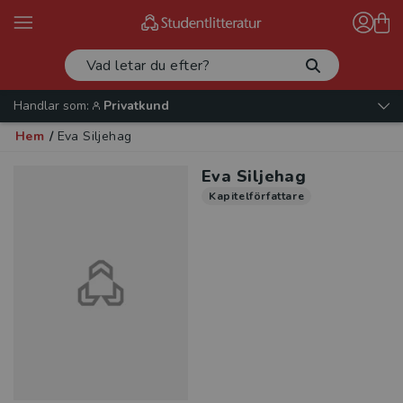
Handlar som:
Privatkund
Hem
/
Eva Siljehag
Eva Siljehag
Kapitelförfattare