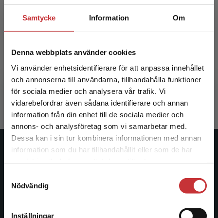
Samtycke
Information
Om
Etik i specialpedagogisk verksamhet
Denna webbplats använder cookies
Vi använder enhetsidentifierare för att anpassa innehållet
Helldin, R - Sahlin, B (red.)
och annonserna till användarna, tillhandahålla funktioner
352 kr
inkl. moms
för sociala medier och analysera vår trafik. Vi
Exkl. moms: 332 kr
Begränsad fraktregion
vidarebefordrar även sådana identifierare och annan
information från din enhet till de sociala medier och
annons- och analysföretag som vi samarbetar med.
Dessa kan i sin tur kombinera informationen med annan
information som du har tillhandahållit eller som de har
Studentlitteratur
Det verkar som att du besöker
samlat in när du har använt deras tjänster.
studentlitteratur.se via en enhet utanför Sverige.
Studentlitteratur grundades 1963 och är idag Sveriges
Samtyckesval
Vi erbjuder inte leveranser utanför Sverige. För
Nödvändig
ledande utbildningsförlag. Med läromedel, kurslitteratur,
att kunna slutföra ett köp måste
facklitteratur, utbildningar och digitala
leveransadressen vara i Sverige.
Läs mer
informationstjänster i utbudet, finns Studentlitteratur med
Inställningar