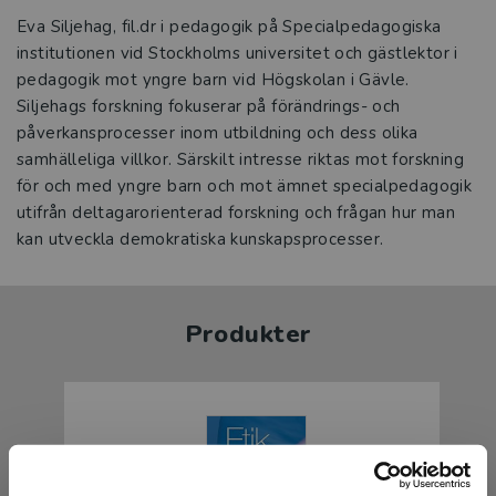
Eva Siljehag, fil.dr i pedagogik på Specialpedagogiska
institutionen vid Stockholms universitet och gästlektor i
pedagogik mot yngre barn vid Högskolan i Gävle.
Siljehags forskning fokuserar på förändrings- och
påverkansprocesser inom utbildning och dess olika
samhälleliga villkor. Särskilt intresse riktas mot forskning
för och med yngre barn och mot ämnet specialpedagogik
utifrån deltagarorienterad forskning och frågan hur man
kan utveckla demokratiska kunskapsprocesser.
Produkter