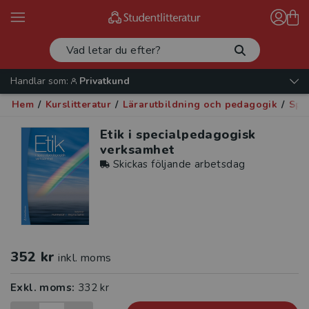
Handlar som:
Privatkund
Hem
/
Kurslitteratur
/
Lärarutbildning och pedagogik
/
Spe
Etik i specialpedagogisk
verksamhet
Skickas följande arbetsdag
352 kr
inkl. moms
Exkl. moms:
332 kr