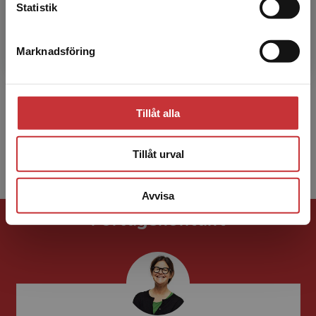
Statistik
Lillemor Aneer
Lillemor Aneer, fil. mag. i specialpedagogik,
Marknadsföring
Stäng
specialpedagog och universitetsadjunkt på
Specialpedagogiska institutionen vid
Stockholms universitet...
Tillåt alla
Tillåt urval
Visa alla - 9
Avvisa
Förlagskontakt