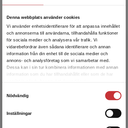
Denna webbplats använder cookies
Vi använder enhetsidentifierare för att anpassa innehållet
och annonserna till användarna, tillhandahålla funktioner
för sociala medier och analysera vår trafik. Vi
Begränsad fraktregion
Fia Andersson
vidarebefordrar även sådana identifierare och annan
information från din enhet till de sociala medier och
Fia Andersson är lärare, fil.dr i pedagogik och
annons- och analysföretag som vi samarbetar med.
lektor i specialpedagogik vid
Dessa kan i sin tur kombinera informationen med annan
Specialpedagogiska institutionen, Stockholms
information som du har tillhandahållit eller som de har
Det verkar som att du besöker
universitet. Hennes fors...
samlat in när du har använt deras tjänster.
studentlitteratur.se via en enhet utanför Sverige.
Samtyckesval
Vi erbjuder inte leveranser utanför Sverige. För
Nödvändig
att kunna slutföra ett köp måste
leveransadressen vara i Sverige.
Läs mer
Inställningar
Kontakta kundservice