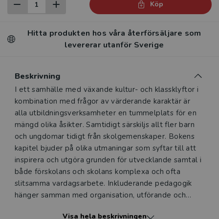
Köp
Hitta produkten hos våra återförsäljare som
levererar utanför Sverige
Beskrivning
Beskrivning
I ett samhälle med växande kultur- och klassklyftor i
kombination med frågor av värderande karaktär är
alla utbildningsverksamheter en tummelplats för en
mängd olika åsikter. Samtidigt särskiljs allt fler barn
och ungdomar tidigt från skolgemenskaper. Bokens
kapitel bjuder på olika utmaningar som syftar till att
inspirera och utgöra grunden för utvecklande samtal i
både förskolans och skolans komplexa och ofta
slitsamma vardagsarbete. Inkluderande pedagogik
hänger samman med organisation, utförande och
professionalitet där etiken är källådern. Boken syftar
Visa hela beskrivningen
till att möta samhällets, föräldrarnas och de