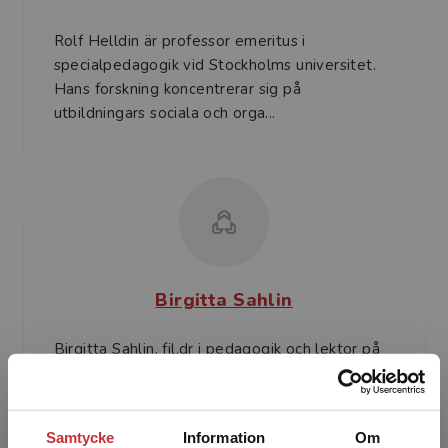
Rolf Helldin är professor emeritus i
specialpedagogik vid Stockholms universitet.
Hans forskning koncentrerar sig på
utbildningars sociala och orga...
Birgitta Sahlin
Birgitta Sahlin, fil.dr i pedagogik och lektor på
Specialpedagogiska institutionen vid
Stockholms universitet. Sahlin har en bakgrund
som speciallä...
Samtycke
Information
Om