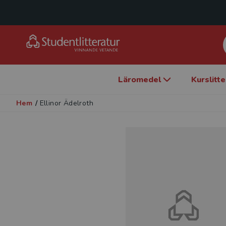
Läromedel
Kurslitt
Hem
/
Ellinor Ädelroth