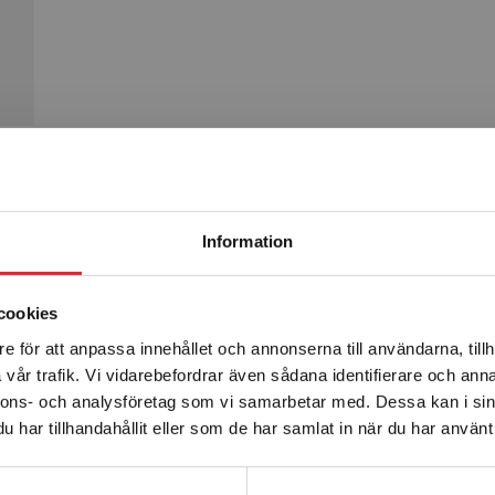
Begränsad fraktregion
Produkter
Information
cookies
e för att anpassa innehållet och annonserna till användarna, tillh
Det verkar som att du besöker studentlitteratur.se via en
vår trafik. Vi vidarebefordrar även sådana identifierare och anna
enhet utanför Sverige. Vi erbjuder inte leveranser utanför
nnons- och analysföretag som vi samarbetar med. Dessa kan i sin
Sverige. För att kunna slutföra ett köp måste
har tillhandahållit eller som de har samlat in när du har använt 
leveransadressen vara i Sverige.
Läs mer
Kontakta kundservice