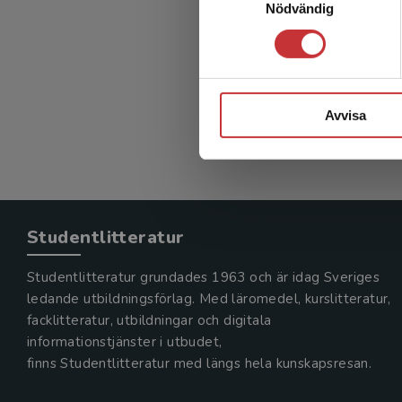
Nödvändig
Avvisa
Studentlitteratur
Studentlitteratur grundades 1963 och är idag Sveriges
ledande utbildningsförlag. Med läromedel, kurslitteratur,
facklitteratur, utbildningar och digitala
informationstjänster i utbudet,
finns Studentlitteratur med längs hela kunskapsresan.