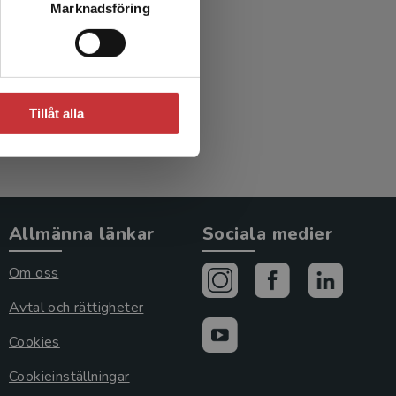
Marknadsföring
Tillåt alla
Allmänna länkar
Sociala medier
Om oss
Avtal och rättigheter
Cookies
Cookieinställningar