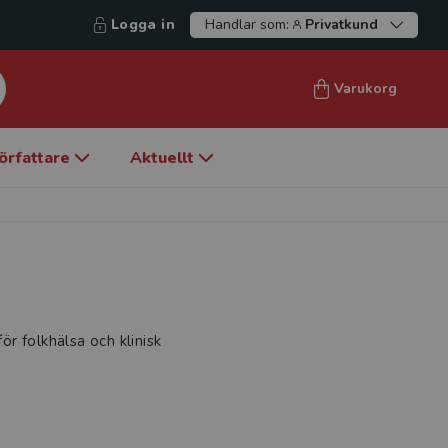
Logga in
Handlar som:
Privatkund
Varukorg
örfattare
Aktuellt
ör folkhälsa och klinisk