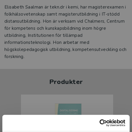
Elisabeth Saalman är tekn.dr i kemi, har magisterexamen i
folkhälsovetenskap samt magisterutbildning i IT-stödd
distansutbildning. Hon är verksam vid Chalmers, Centrum
för kompetens och kunskapsbildning inom högre
utbildning, Institutionen för tillämpad
informationsteknologi. Hon arbetar med
högskolepedagogisk utbildning, kompetensutveckling och
forskning.
Produkter