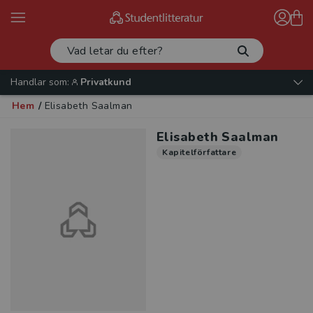
Handlar som:
Privatkund
Hem
/
Elisabeth Saalman
Elisabeth Saalman
Kapitelförfattare