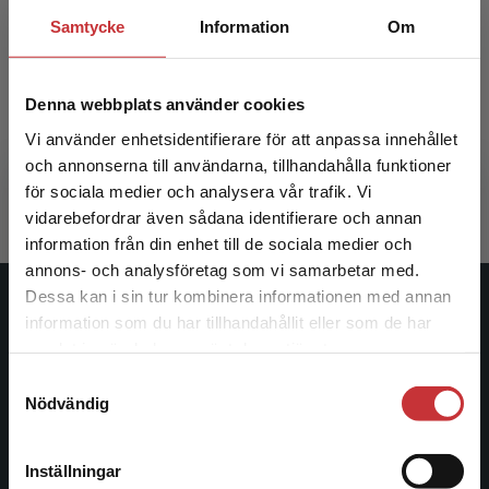
Samtycke
Information
Om
Digitalisering av högre utbildning
Denna webbplats använder cookies
Hrastinski, Stefan (red)
Vi använder enhetsidentifierare för att anpassa innehållet
370 kr
inkl. moms
och annonserna till användarna, tillhandahålla funktioner
Exkl. moms: 349 kr
för sociala medier och analysera vår trafik. Vi
Begränsad fraktregion
vidarebefordrar även sådana identifierare och annan
information från din enhet till de sociala medier och
annons- och analysföretag som vi samarbetar med.
Dessa kan i sin tur kombinera informationen med annan
Studentlitteratur
information som du har tillhandahållit eller som de har
Det verkar som att du besöker
samlat in när du har använt deras tjänster.
studentlitteratur.se via en enhet utanför Sverige.
Studentlitteratur grundades 1963 och är idag Sveriges
Samtyckesval
Vi erbjuder inte leveranser utanför Sverige. För
ledande utbildningsförlag. Med läromedel, kurslitteratur,
Nödvändig
att kunna slutföra ett köp måste
facklitteratur, utbildningar och digitala
leveransadressen vara i Sverige.
Läs mer
informationstjänster i utbudet, finns Studentlitteratur med
Inställningar
längs hela kunskapsresan.