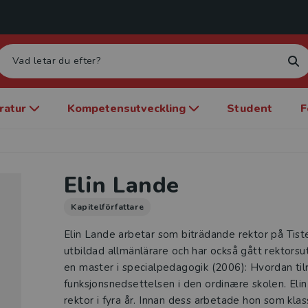
eratur
Kompetensutveckling
Student
F
Elin Lande
Kapitelförfattare
Elin Lande arbetar som biträdande rektor på Tist
utbildad allmänlärare och har också gått rektors
en master i specialpedagogik (2006): Hvordan ti
funksjonsnedsettelsen i den ordinære skolen. Elin
rektor i fyra år. Innan dess arbetade hon som kla