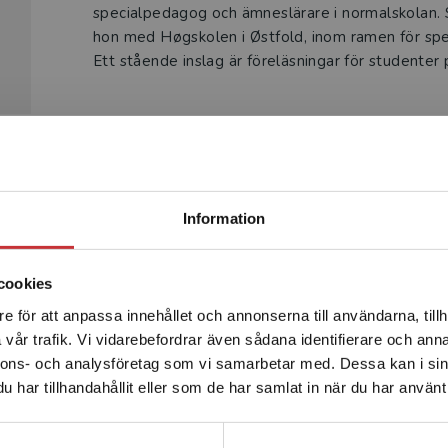
specialpedagog och ämneslärare i normalskolan
hon med Høgskolen i Østfold, inom ramen för sp
Ett stående inslag är föreläsningar för studenter
Begränsad fraktregion
Produkter
Information
cookies
e för att anpassa innehållet och annonserna till användarna, tillh
Det verkar som att du besöker studentlitteratur.se via en
vår trafik. Vi vidarebefordrar även sådana identifierare och anna
enhet utanför Sverige. Vi erbjuder inte leveranser utanför
nnons- och analysföretag som vi samarbetar med. Dessa kan i sin
Sverige. För att kunna slutföra ett köp måste
har tillhandahållit eller som de har samlat in när du har använt 
leveransadressen vara i Sverige.
Läs mer
Kontakta kundservice