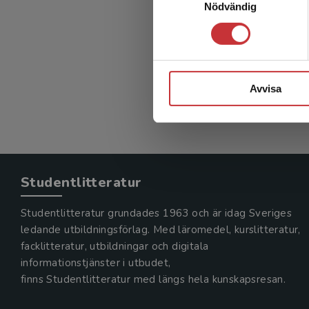
Nödvändig
Positiv
Swärd, An
295 kr
in
Exkl. mom
Avvisa
Studentlitteratur
Studentlitteratur grundades 1963 och är idag Sveriges
ledande utbildningsförlag. Med läromedel, kurslitteratur,
facklitteratur, utbildningar och digitala
informationstjänster i utbudet,
finns Studentlitteratur med längs hela kunskapsresan.