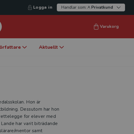
Logga in
Handlar som:
Privatkund
Varukorg
örfattare
Aktuellt
edalsskolan. Hon är
utbildning. Dessutom har hon
lrettelegge for elever med
 Lande har varit biträdande
sslärare/mentor samt