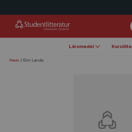
Läromedel
Kurslitt
Hem
/
Elin Lande