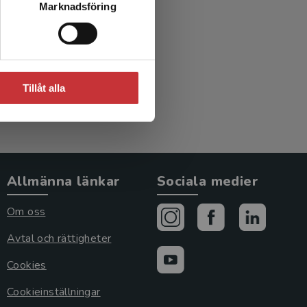
Marknadsföring
ogik
Tillåt alla
Allmänna länkar
Sociala medier
Om oss
Avtal och rättigheter
Cookies
Cookieinställningar