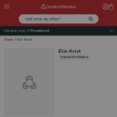
Handlar som:
Privatkund
Hem
/
Elin Kvist
Elin Kvist
Kapitelförfattare