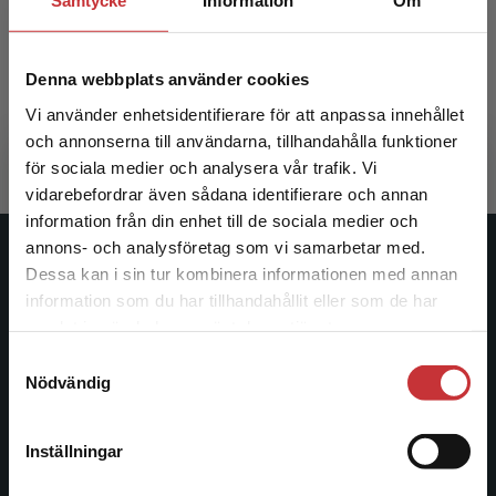
Samtycke
Information
Om
Att arbeta för lika villkor
Denna webbplats använder cookies
Keisu, Britt-Inger m.fl (red.)
396 kr
inkl. moms
Vi använder enhetsidentifierare för att anpassa innehållet
Exkl. moms: 374 kr
och annonserna till användarna, tillhandahålla funktioner
för sociala medier och analysera vår trafik. Vi
Begränsad fraktregion
vidarebefordrar även sådana identifierare och annan
information från din enhet till de sociala medier och
annons- och analysföretag som vi samarbetar med.
Studentlitteratur
Dessa kan i sin tur kombinera informationen med annan
information som du har tillhandahållit eller som de har
Det verkar som att du besöker
Studentlitteratur grundades 1963 och är idag Sveriges
samlat in när du har använt deras tjänster.
studentlitteratur.se via en enhet utanför Sverige.
ledande utbildningsförlag. Med läromedel, kurslitteratur,
Samtyckesval
Vi erbjuder inte leveranser utanför Sverige. För
facklitteratur, utbildningar och digitala
Nödvändig
att kunna slutföra ett köp måste
informationstjänster i utbudet, finns Studentlitteratur med
leveransadressen vara i Sverige.
Läs mer
längs hela kunskapsresan.
Inställningar
Kontakta kundservice
Kontakta oss