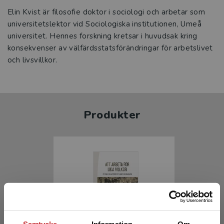
Elin Kvist är filosofie doktor i sociologi och arbetar som
universitetslektor vid Sociologiska institutionen, Umeå
universitet. Hennes forskning kretsar i huvudsak kring
konsekvenser av välfärdsstatsförändringar för arbetslivet
och livsvillkor.
Produkter