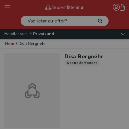
Handlar som:
Privatkund
Hem
/
Disa Bergnéhr
Disa Bergnéhr
Kapitelförfattare