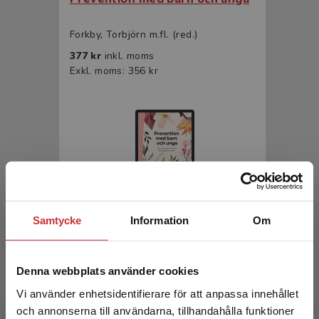
Forkby, Torbjörn m.fl. (red.)
377 kr
inkl. moms
Exkl. moms: 356 kr
Samtycke
Information
Om
Prevention med barn och unga
Forkby, Torbjörn m.fl. (red.)
Denna webbplats använder cookies
233 kr
inkl. moms
Vi använder enhetsidentifierare för att anpassa innehållet
Exkl. moms: 220 kr
och annonserna till användarna, tillhandahålla funktioner