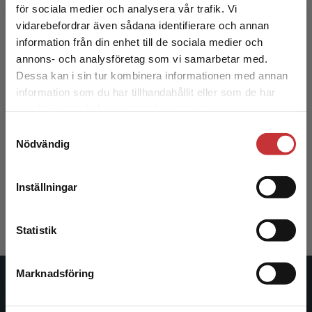
för sociala medier och analysera vår trafik. Vi
Begränsad fraktregion
vidarebefordrar även sådana identifierare och annan
information från din enhet till de sociala medier och
annons- och analysföretag som vi samarbetar med.
Dessa kan i sin tur kombinera informationen med annan
information som du har tillhandahållit eller som de har
Det verkar som att du besöker
samlat in när du har använt deras tjänster.
studentlitteratur.se via en enhet utanför Sverige.
Samtyckesval
Vi erbjuder inte leveranser utanför Sverige. För
Miljöterapi
Nödvändig
att kunna slutföra ett köp måste
leveransadressen vara i Sverige.
Läs mer
Hagqvist, A - Widinghoff, B (red.)
Inställningar
359 kr
inkl. moms
Kontakta kundservice
Exkl. moms: 339 kr
Statistik
Marknadsföring
Stäng
Studentlitteratur