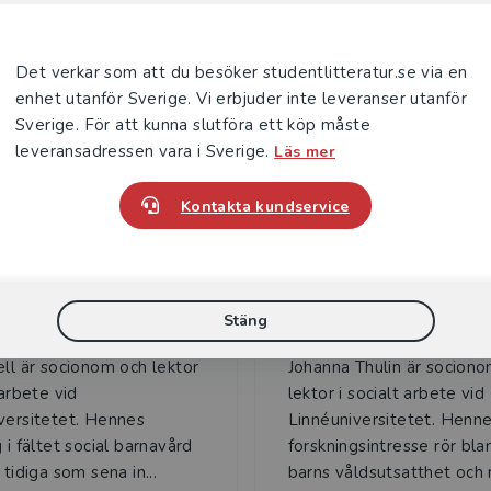
Det verkar som att du besöker studentlitteratur.se via en
enhet utanför Sverige. Vi erbjuder inte leveranser utanför
Sverige. För att kunna slutföra ett köp måste
Författare
leveransadressen vara i Sverige.
Läs mer
Kontakta kundservice
Stäng
Sofia Enell
Johanna Thuli
ell är socionom och lektor
Johanna Thulin är socion
 arbete vid
lektor i socialt arbete vid
versitetet. Hennes
Linnéuniversitetet. Henn
 i fältet social barnavård
forskningsintresse rör bl
 tidiga som sena in...
barns våldsutsatthet och m