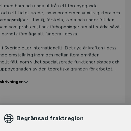
etet med barn och unga utifrån ett förebyggande
öd i ett tidigt skede, innan problemen vuxit sig stora och
agsmiljöer, i familj, förskola, skola och under fritiden,
a barn som problem, finns förhoppningar om att stärka såväl
barnets förmåga att fungera i dessa.
i Sverige eller internationellt. Det nya är kraften i dess
ande omställning inom och mellan flera områden
ellt fält inom vilket specialiserade funktioner skapas och
r uppbyggnaden av den teoretiska grunden för arbetet
skrivningen
verige i dag.
 och praktiskt verksamma i socialt och pedagogiskt arbete
e för politiker och myndigheter där samtal förs och
Begränsad fraktregion