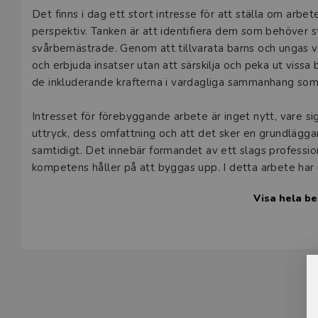
Beskrivning
Det finns i dag ett stort intresse för att ställa om arb
perspektiv. Tanken är att identifiera dem som behöver st
svårbemästrade. Genom att tillvarata barns och ungas vard
och erbjuda insatser utan att särskilja och peka ut viss
de inkluderande krafterna i vardagliga sammanhang som 
Intresset för förebyggande arbete är inget nytt, vare sig 
uttryck, dess omfattning och att det sker en grundlägg
samtidigt. Det innebär formandet av ett slags profession
kompetens håller på att byggas upp. I detta arbete ha
halkat efter. Med denna antologi vill författarna möta intresset för och presentera en systematiskt sammanställd
Visa hela be
kunskapsbas om preventivt arbete med barn och unga i S
Prevention med barn och unga vänder sig till studenter
samt andra närliggande ämnen. Boken är också av intress
beslut fattas om förebyggande arbete.