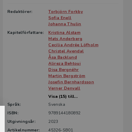
Redaktörer:
Torbjörn Forkby
Sofia Enell
Johanna Thulin
Kapitelförfattare:
Kristina Alstam
Mats Anderberg
Cecilia Andrée Löfholm
Christel Avendal
Åsa Backlund
Alireza Behtoui
Disa Bergnéhr
Martin Bergström
Josefin Bernhardsson
Verner Denvall
Visa (15) till...
Språk:
Svenska
ISBN:
9789144180892
Utgivningsår:
2023
Artikelnummer:
45326-SB01