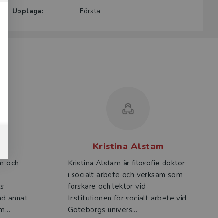
Upplaga:
Första
n
Kristina Alstam
om och
Kristina Alstam är filosofie doktor
i socialt arbete och verksam som
es
forskare och lektor vid
and annat
Institutionen för socialt arbete vid
...
Göteborgs univers...