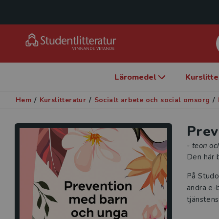
Läromedel
Kurslitt
Hem
/
Kurslitteratur
/
Socialt arbete och social omsorg
/
Prev
- teori o
Den här b
På Studo
andra e-b
tjänstens