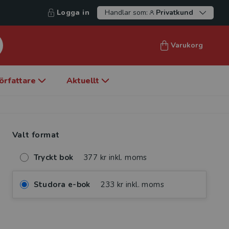
Logga in
Handlar som:
Privatkund
Varukorg
örfattare
Aktuellt
Valt format
Tryckt bok
377 kr inkl. moms
Studora e-bok
233 kr inkl. moms