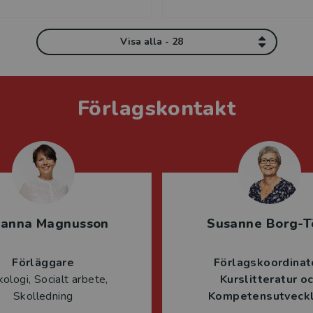
Visa alla - 28
Förlagskontakt
sanna Magnusson
Susanne Borg-T
Förläggare
Förlagskoordinat
ologi, Socialt arbete,
Kurslitteratur o
Skolledning
Kompetensutveckl