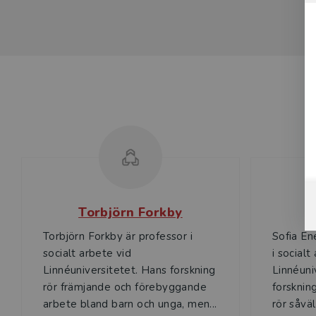
Torbjörn Forkby
Torbjörn Forkby är professor i
Sofia En
socialt arbete vid
i socialt
Linnéuniversitetet. Hans forskning
Linnéuni
rör främjande och förebyggande
forskning
arbete bland barn och unga, men...
rör såväl