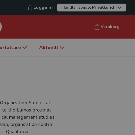
Logga in
Handlar som:
Privatkund
Varukorg
örfattare
Aktuellt
Organization Studies at
d to the Lumos group at
itical management studies,
ship, organization control
is Qualitative