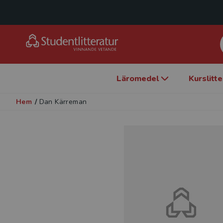
Läromedel
Kurslitt
Hem
/
Dan Kärreman