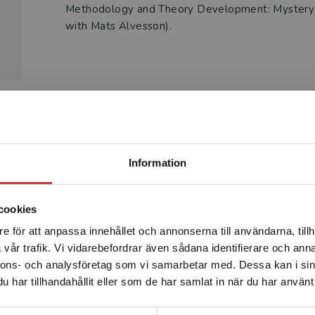
Methodology and Theory Development: Mystery
with Mats Alvesson).
Produkter
Begränsad fraktregion
Information
cookies
e för att anpassa innehållet och annonserna till användarna, tillh
Det verkar som att du besöker studentlitteratur.se via en
vår trafik. Vi vidarebefordrar även sådana identifierare och anna
enhet utanför Sverige. Vi erbjuder inte leveranser utanför
nnons- och analysföretag som vi samarbetar med. Dessa kan i sin
Sverige. För att kunna slutföra ett köp måste
har tillhandahållit eller som de har samlat in när du har använt 
leveransadressen vara i Sverige.
Läs mer