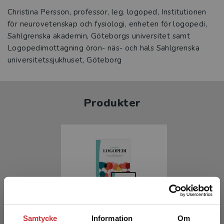
Christina Persson, professor, leg. logoped, Institutionen
för neurovetenskap och fysiologi, enheten för logopedi,
Sahlgrenska akademin, Göteborgs universitet samt
Logopedimottagning öron- näs- och hals Sahlgrenska
Produkter
Samtycke
Information
Om
Grundbok i logopedi