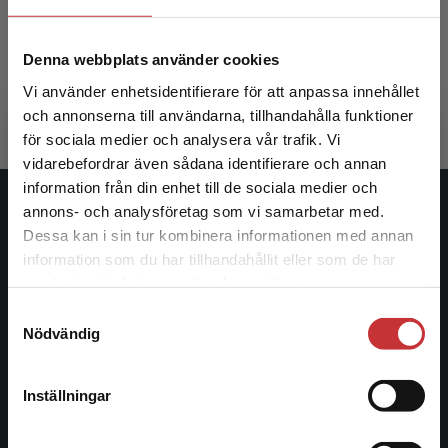
Hartelius, Lena m.fl. (red.)
Denna webbplats använder cookies
770 kr
inkl. moms
Vi använder enhetsidentifierare för att anpassa innehållet
Exkl. moms: 726 kr
och annonserna till användarna, tillhandahålla funktioner
för sociala medier och analysera vår trafik. Vi
Begränsad fraktregion
vidarebefordrar även sådana identifierare och annan
information från din enhet till de sociala medier och
annons- och analysföretag som vi samarbetar med.
Studentlitteratur
Dessa kan i sin tur kombinera informationen med annan
information som du har tillhandahållit eller som de har
Studentlitteratur grundades 1963 och är idag Sveriges
Det verkar som att du besöker
samlat in när du har använt deras tjänster.
ledande utbildningsförlag. Med läromedel, kurslitteratur,
studentlitteratur.se via en enhet utanför Sverige.
facklitteratur, utbildningar och digitala
Samtyckesval
Vi erbjuder inte leveranser utanför Sverige. För
Nödvändig
informationstjänster i utbudet, finns Studentlitteratur med
att kunna slutföra ett köp måste
längs hela kunskapsresan.
leveransadressen vara i Sverige.
Läs mer
Inställningar
Kontakta oss
Kontakta kundservice