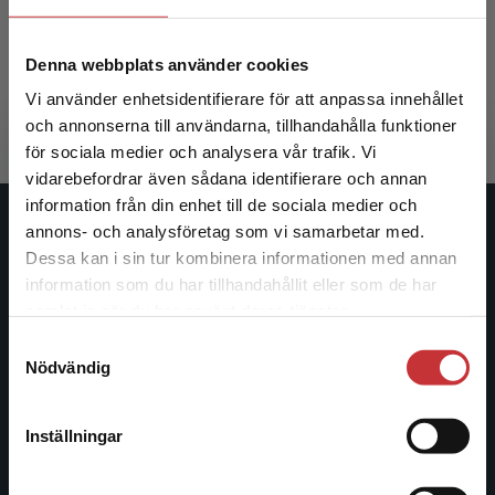
Sjöberg, Maria (red.)
Denna webbplats använder cookies
675 kr
inkl. moms
Vi använder enhetsidentifierare för att anpassa innehållet
Exkl. moms: 637 kr
och annonserna till användarna, tillhandahålla funktioner
för sociala medier och analysera vår trafik. Vi
Begränsad fraktregion
vidarebefordrar även sådana identifierare och annan
information från din enhet till de sociala medier och
annons- och analysföretag som vi samarbetar med.
Studentlitteratur
Dessa kan i sin tur kombinera informationen med annan
information som du har tillhandahållit eller som de har
Studentlitteratur grundades 1963 och är idag Sveriges
Det verkar som att du besöker
samlat in när du har använt deras tjänster.
ledande utbildningsförlag. Med läromedel, kurslitteratur,
studentlitteratur.se via en enhet utanför Sverige.
facklitteratur, utbildningar och digitala
Samtyckesval
Vi erbjuder inte leveranser utanför Sverige. För
Nödvändig
informationstjänster i utbudet, finns Studentlitteratur med
att kunna slutföra ett köp måste
längs hela kunskapsresan.
leveransadressen vara i Sverige.
Läs mer
Inställningar
Kontakta oss
Kontakta kundservice