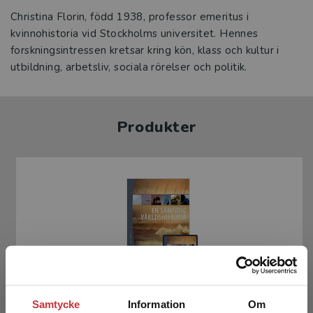
Christina Florin, född 1938, professor emeritus i
kvinnohistoria vid Stockholms universitet. Hennes
forskningsintressen kretsar kring kön, klass och kultur i
utbildning, arbetsliv, sociala rörelser och politik.
Produkter
En samtidig världshistoria (bok + digital
Samtycke
Information
Om
produkt)