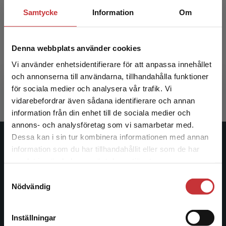
Samtycke
Information
Om
Kardiologisk omvårdnad
Denna webbplats använder cookies
Fridlund, Bengt m.fl. (red.)
Vi använder enhetsidentifierare för att anpassa innehållet
363 kr
inkl. moms
och annonserna till användarna, tillhandahålla funktioner
Exkl. moms: 342 kr
för sociala medier och analysera vår trafik. Vi
Begränsad fraktregion
vidarebefordrar även sådana identifierare och annan
information från din enhet till de sociala medier och
annons- och analysföretag som vi samarbetar med.
Dessa kan i sin tur kombinera informationen med annan
Studentlitteratur
information som du har tillhandahållit eller som de har
Det verkar som att du besöker
samlat in när du har använt deras tjänster.
studentlitteratur.se via en enhet utanför Sverige.
Studentlitteratur grundades 1963 och är idag Sveriges
Samtyckesval
Vi erbjuder inte leveranser utanför Sverige. För
ledande utbildningsförlag. Med läromedel, kurslitteratur,
Nödvändig
att kunna slutföra ett köp måste
facklitteratur, utbildningar och digitala
leveransadressen vara i Sverige.
Läs mer
informationstjänster i utbudet, finns Studentlitteratur med
Inställningar
längs hela kunskapsresan.