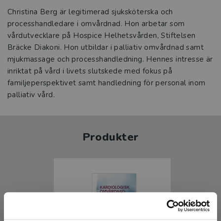
Christina Berg är legitimerad sjuksköterska och
processhandledare i omvårdnad. Hon arbetar som
vårdutvecklare på Hospice Helhetsvården, Stiftelsen
Bräcke Diakoni. Hon utbildar i palliativ omvårdnad samt
mjukmassage och processhandledning. Hennes intresse är
inriktat på vård i livets slutskede med fokus på
familjeperspektivet samt handledning för personal inom
palliativ vård.
Produkter