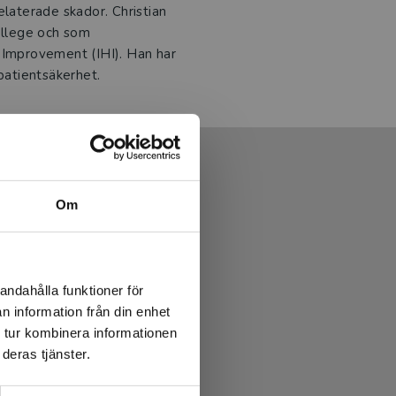
elaterade skador. Christian
College och som
 Improvement (IHI). Han har
patientsäkerhet.
Om
andahålla funktioner för
n information från din enhet
 tur kombinera informationen
deras tjänster.