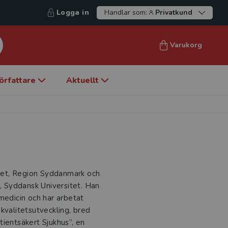
Logga in
Handlar som:
Privatkund
Varukorg
örfattare
Aktuellt
litet, Region Syddanmark och
g, Syddansk Universitet. Han
medicin och har arbetat
kvalitetsutveckling, bred
tientsäkert Sjukhus”, en