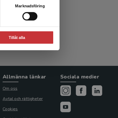
bättre
Marknadsföring
rd
red.)
Tillåt alla
Allmänna länkar
Sociala medier
Om oss
Avtal och rättigheter
Cookies