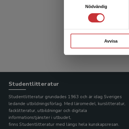
Kvali
Nödvändig
o
Boström, 
342 kr
in
Avvisa
Exkl. mom
Studentlitteratur
Studentlitteratur grundades 1963 och är idag Sveriges
ledande utbildningsförlag. Med läromedel, kurslitteratur,
facklitteratur, utbildningar och digitala
informationstjänster i utbudet,
finns Studentlitteratur med längs hela kunskapsresan.