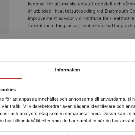
kampanj för att minska antalet dödsfall och vårdr
är utbildad i kvalitetsutveckling vid Dartmouth 
improvement advisor vid Institute for Healthcare
forskat inom lungcancer, kvalitetsförbättring och 
Produkter
Begränsad fraktregion
Information
cookies
e för att anpassa innehållet och annonserna till användarna, tillh
Det verkar som att du besöker studentlitteratur.se via en
vår trafik. Vi vidarebefordrar även sådana identifierare och anna
enhet utanför Sverige. Vi erbjuder inte leveranser utanför
nnons- och analysföretag som vi samarbetar med. Dessa kan i sin
Sverige. För att kunna slutföra ett köp måste
har tillhandahållit eller som de har samlat in när du har använt 
leveransadressen vara i Sverige.
Läs mer