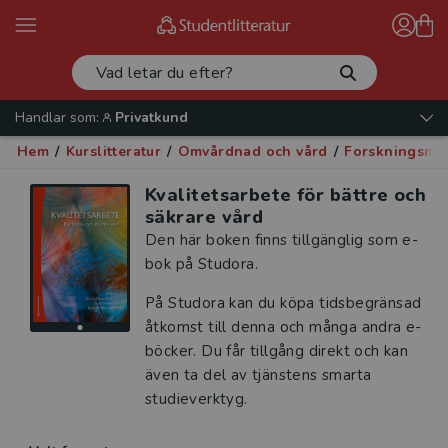
Handlar som:
Privatkund
Hem
/
Kurslitteratur
/
Omvårdnad och vård
/
Forskningsmet
Kvalitetsarbete för bättre och
säkrare vård
Den här boken finns tillgänglig som e-
bok på Studora.
På Studora kan du köpa tidsbegränsad
åtkomst till denna och många andra e-
böcker. Du får tillgång direkt och kan
även ta del av tjänstens smarta
studieverktyg.