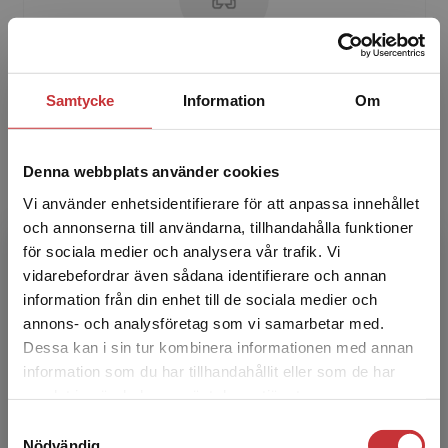
Gun Nordström
Samtycke
Information
Om
Gun Nordström är leg. sjuksköterska och var
verksam som professor i omvårdnad vid
Karlstads universitet under drygt 10 år. För
Denna webbplats använder cookies
närvarande är hon pr...
Vi använder enhetsidentifierare för att anpassa innehållet
och annonserna till användarna, tillhandahålla funktioner
för sociala medier och analysera vår trafik. Vi
Begränsad fraktregion
vidarebefordrar även sådana identifierare och annan
information från din enhet till de sociala medier och
annons- och analysföretag som vi samarbetar med.
Dessa kan i sin tur kombinera informationen med annan
information som du har tillhandahållit eller som de har
Bodil Wilde Larsson
Det verkar som att du besöker
samlat in när du har använt deras tjänster.
studentlitteratur.se via en enhet utanför Sverige.
Samtyckesval
Vi erbjuder inte leveranser utanför Sverige. För
Bodil Wilde-Larsson är leg. sjuksköterska och
Nödvändig