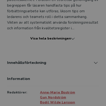
begreppen får läsaren handfasta tips på hur
förbättringsarbete kan utföras, liksom tips om
ledarens och teamets roll i detta sammanhang.
Vikten av att systematiskt använda forskningsresultat
och information från kvalitetsregister i
förbättringsarbete tas också upp. Kvalitetsarbete kan
Visa hela beskrivningen
bedrivas på olika sätt och boken ger många konkreta
exempel på hur detta kan genomföras.
Boken riktar sig till studenter på grund- och
avancerad nivå inom hälso- och sjukvårdsutbildningar
Innehållsförteckning
(sjuksköterskor, läkare, fysioterapeuter,
arbetsterapeuter med flera). Den kan med fördel
Information
även läsas av redan yrkesverksamma inom vård och
omsorg.
Redaktörer:
Anne-Marie Boström
Gun Nordström
Bodil Wilde Larsson