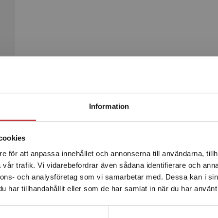
Begränsad fraktregion
Produkter
Information
cookies
e för att anpassa innehållet och annonserna till användarna, tillh
Det verkar som att du besöker studentlitteratur.se via en
vår trafik. Vi vidarebefordrar även sådana identifierare och anna
enhet utanför Sverige. Vi erbjuder inte leveranser utanför
nnons- och analysföretag som vi samarbetar med. Dessa kan i sin
Sverige. För att kunna slutföra ett köp måste
har tillhandahållit eller som de har samlat in när du har använt 
leveransadressen vara i Sverige.
Läs mer
Kontakta kundservice