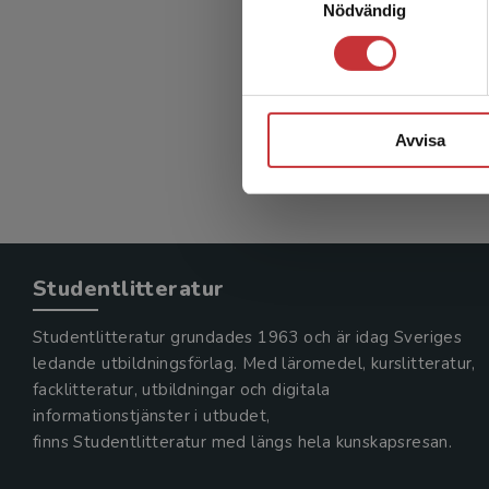
Nödvändig
Avvisa
Studentlitteratur
Studentlitteratur grundades 1963 och är idag Sveriges
ledande utbildningsförlag. Med läromedel, kurslitteratur,
facklitteratur, utbildningar och digitala
informationstjänster i utbudet,
finns Studentlitteratur med längs hela kunskapsresan.