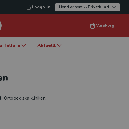
Logga in
Handlar som:
Privatkund
Varukorg
örfattare
Aktuellt
en
i, Ortopediska kliniken,