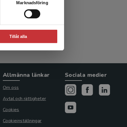
Marknadsföring
Tillåt alla
Allmänna länkar
Sociala medier
Om oss
Avtal och rättigheter
Cookies
Cookieinställningar