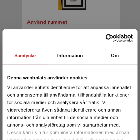
Använd rummet
352 kr
inkl. moms
Exkl. moms: 332 kr
Samtycke
Information
Om
Denna webbplats använder cookies
Vi använder enhetsidentifierare för att anpassa innehållet
och annonserna till användarna, tillhandahålla funktioner
för sociala medier och analysera vår trafik. Vi
Begränsad fraktregion
vidarebefordrar även sådana identifierare och annan
Digitalisering av högre utbildning
information från din enhet till de sociala medier och
annons- och analysföretag som vi samarbetar med.
Dessa kan i sin tur kombinera informationen med annan
Hrastinski, Stefan (red)
information som du har tillhandahållit eller som de har