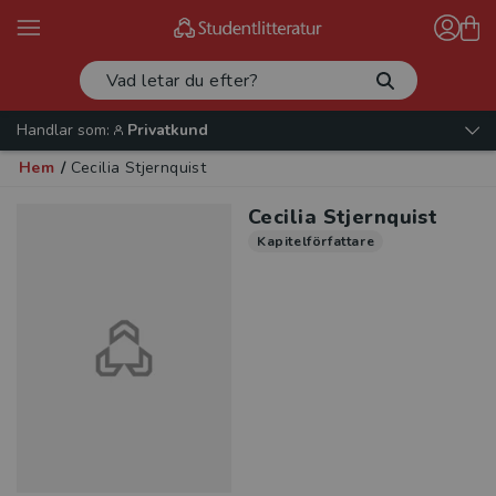
Handlar som:
Privatkund
Hem
/
Cecilia Stjernquist
Cecilia Stjernquist
Kapitelförfattare