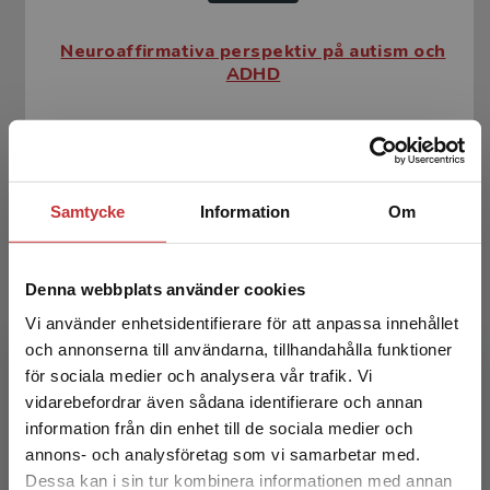
Neuroaffirmativa perspektiv på autism och
ADHD
Bertilsdotter-Rosqvist, H - Hultman, L (red.)
186 kr
inkl. moms
Exkl. moms: 175 kr
Samtycke
Information
Om
Denna webbplats använder cookies
Vi använder enhetsidentifierare för att anpassa innehållet
och annonserna till användarna, tillhandahålla funktioner
för sociala medier och analysera vår trafik. Vi
Begränsad fraktregion
vidarebefordrar även sådana identifierare och annan
Neuroaffirmativa perspektiv på autism och
information från din enhet till de sociala medier och
ADHD
annons- och analysföretag som vi samarbetar med.
Dessa kan i sin tur kombinera informationen med annan