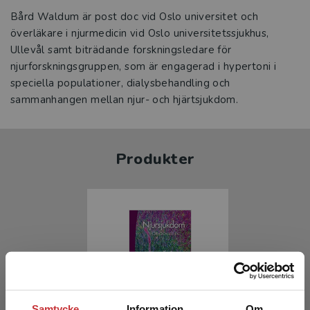
Bård Waldum är post doc vid Oslo universitet och
överläkare i njurmedicin vid Oslo universi­tetssjukhus,
Ullevål samt biträdande forsk­nings­ledare för
njurforskningsgruppen, som är engagerad i hypertoni i
speciella populationer, dialysbehandling och
sammanhangen mellan njur- och hjärtsjukdom.
Produkter
Samtycke
Information
Om