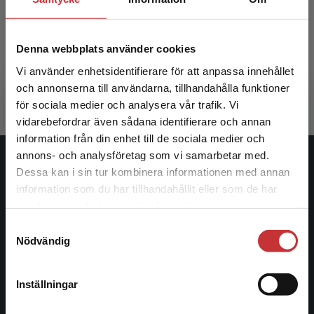
Njursjukdom
Denna webbplats använder cookies
Clyne, N - Rippe, B (red.)
Vi använder enhetsidentifierare för att anpassa innehållet
665 kr
inkl. moms
Exkl. moms: 627 kr
och annonserna till användarna, tillhandahålla funktioner
för sociala medier och analysera vår trafik. Vi
Begränsad fraktregion
vidarebefordrar även sådana identifierare och annan
information från din enhet till de sociala medier och
annons- och analysföretag som vi samarbetar med.
Studentlitteratur
Dessa kan i sin tur kombinera informationen med annan
information som du har tillhandahållit eller som de har
Det verkar som att du besöker
Studentlitteratur grundades 1963 och är idag Sveriges
samlat in när du har använt deras tjänster.
studentlitteratur.se via en enhet utanför Sverige.
ledande utbildningsförlag. Med läromedel, kurslitteratur,
Samtyckesval
Vi erbjuder inte leveranser utanför Sverige. För
facklitteratur, utbildningar och digitala
Nödvändig
att kunna slutföra ett köp måste
informationstjänster i utbudet, finns Studentlitteratur med
leveransadressen vara i Sverige.
Läs mer
längs hela kunskapsresan.
Inställningar
Kontakta kundservice
Kontakta oss