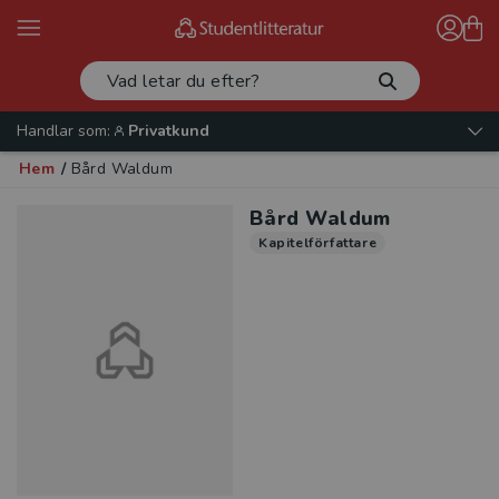
Handlar som:
Privatkund
Hem
/
Bård Waldum
Bård Waldum
Kapitelförfattare