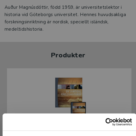
Auður Magnúsdóttir, född 1959, är universitetslektor i
historia vid Göteborgs universitet. Hennes huvudsakliga
forskningsinriktning är nordisk, speciellt isländsk,
medeltidshistoria.
Produkter
En samtidig världshistoria (bok + digital
produkt)