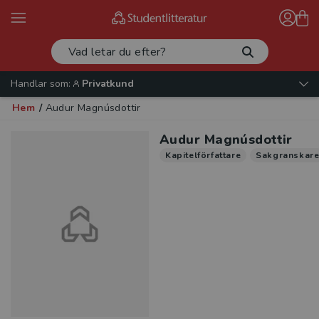
Handlar som:
Privatkund
Hem
/
Audur Magnúsdottir
Audur Magnúsdottir
Kapitelförfattare
Sakgranskar