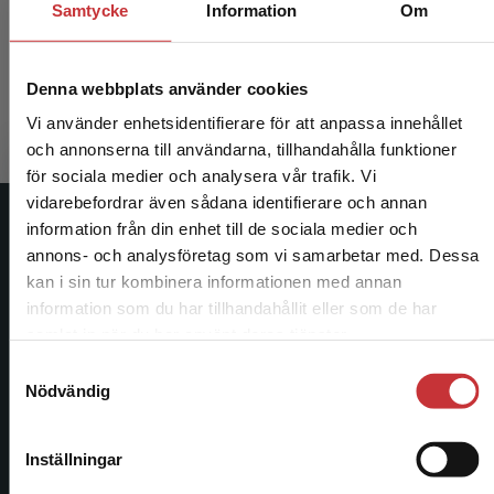
Samtycke
Information
Om
Sjöberg, Maria (red.)
675 kr
inkl. moms
Denna webbplats använder cookies
Exkl. moms: 637 kr
Vi använder enhetsidentifierare för att anpassa innehållet
och annonserna till användarna, tillhandahålla funktioner
för sociala medier och analysera vår trafik. Vi
Begränsad fraktregion
vidarebefordrar även sådana identifierare och annan
information från din enhet till de sociala medier och
Studentlitteratur
annons- och analysföretag som vi samarbetar med. Dessa
kan i sin tur kombinera informationen med annan
Studentlitteratur grundades 1963 och är idag Sveriges
information som du har tillhandahållit eller som de har
ledande utbildningsförlag. Med läromedel, kurslitteratur,
Det verkar som att du besöker studentlitteratur.se
samlat in när du har använt deras tjänster.
facklitteratur, utbildningar och digitala
via en enhet utanför Sverige. Vi erbjuder inte
informationstjänster i utbudet, finns Studentlitteratur med
Samtyckesval
leveranser utanför Sverige. För att kunna slutföra
Nödvändig
längs hela kunskapsresan.
ett köp måste leveransadressen vara i Sverige.
Läs
mer
Kontakta oss
Inställningar
Kontakta kundservice