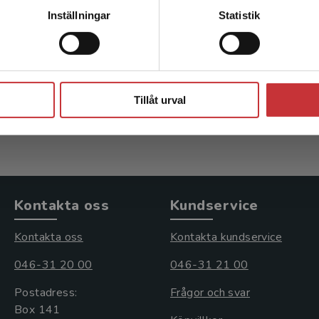
Kontakta kundservice
en
ST-boken
Inställningar
Statistik
 O - Uddenfeldt Wort, U
Björgell, O - Uddenfeldt Wo
(red.)
Stäng
kl. moms
393 kr
inkl. moms
Tillåt urval
s: 583 kr
Exkl. moms: 371 kr
Kontakta oss
Kundservice
Kontakta oss
Kontakta kundservice
046-31 20 00
046-31 21 00
Postadress:
Frågor och svar
Box 141