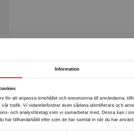
Produkter
Begränsad fraktregion
Information
cookies
e för att anpassa innehållet och annonserna till användarna, tillh
Det verkar som att du besöker studentlitteratur.se via en
vår trafik. Vi vidarebefordrar även sådana identifierare och anna
enhet utanför Sverige. Vi erbjuder inte leveranser utanför
nnons- och analysföretag som vi samarbetar med. Dessa kan i sin
Sverige. För att kunna slutföra ett köp måste
har tillhandahållit eller som de har samlat in när du har använt 
leveransadressen vara i Sverige.
Läs mer