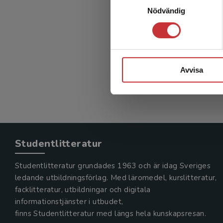
ST-bok
Nödvändig
Björgell,
(red.)
618 kr
in
Avvisa
Exkl. mom
Studentlitteratur
Studentlitteratur grundades 1963 och är idag Sveriges
ledande utbildningsförlag. Med läromedel, kurslitteratur,
facklitteratur, utbildningar och digitala
informationstjänster i utbudet,
finns Studentlitteratur med längs hela kunskapsresan.