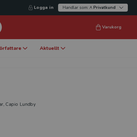
Logga in
Handlar som:
Privatkund
Varukorg
örfattare
Aktuellt
ar, Capio Lundby