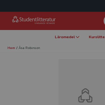
Läromedel
Kurslitt
Hem
/
Åsa Robinson