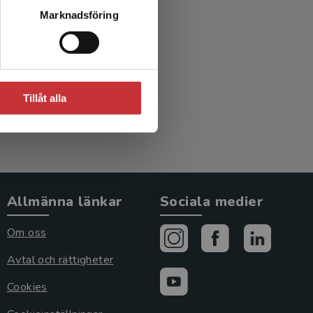
Marknadsföring
rt, U
Tillåt alla
Allmänna länkar
Sociala medier
Om oss
Avtal och rättigheter
Cookies