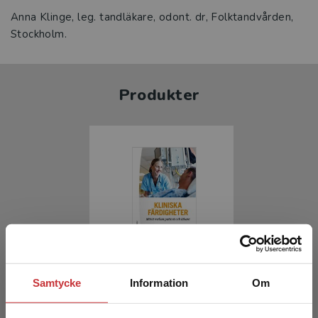
Anna Klinge, leg. tandläkare, odont. dr, Folktandvården,
Stockholm.
Produkter
Kliniska färdigheter
Samtycke
Information
Om
Karling, Pontus (red.)