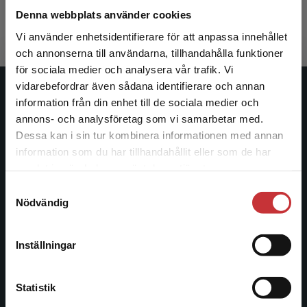
462 kr
inkl. moms
Denna webbplats använder cookies
Exkl. moms: 436 kr
Vi använder enhetsidentifierare för att anpassa innehållet
och annonserna till användarna, tillhandahålla funktioner
för sociala medier och analysera vår trafik. Vi
Begränsad fraktregion
vidarebefordrar även sådana identifierare och annan
Studentlitteratur
information från din enhet till de sociala medier och
annons- och analysföretag som vi samarbetar med.
Studentlitteratur grundades 1963 och är idag Sveriges
Dessa kan i sin tur kombinera informationen med annan
ledande utbildningsförlag. Med läromedel, kurslitteratur,
information som du har tillhandahållit eller som de har
Det verkar som att du besöker
facklitteratur, utbildningar och digitala
samlat in när du har använt deras tjänster.
studentlitteratur.se via en enhet utanför Sverige.
informationstjänster i utbudet, finns Studentlitteratur med
Samtyckesval
Vi erbjuder inte leveranser utanför Sverige. För
längs hela kunskapsresan.
Nödvändig
att kunna slutföra ett köp måste
leveransadressen vara i Sverige.
Läs mer
Kontakta oss
Inställningar
Kontakta kundservice
Kontakta oss
Statistik
046-31 20 00