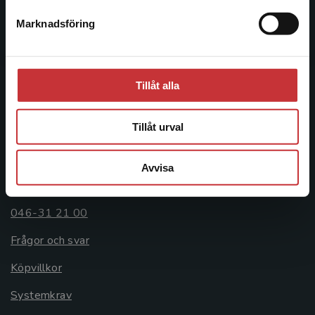
Postadress:
Marknadsföring
Stäng
Box 141
221 00 Lund
Besöksadress:
Tillåt alla
Åkergränden 1
Tillåt urval
Kundservice
Avvisa
Kontakta kundservice
046-31 21 00
Frågor och svar
Köpvillkor
Systemkrav