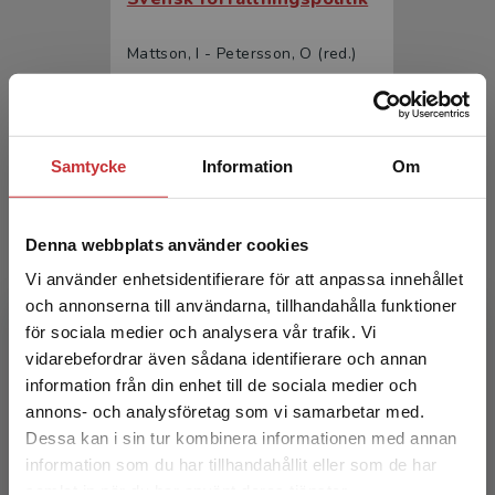
Mattson, I - Petersson, O (red.)
350 kr
inkl. moms
Exkl. moms: 330 kr
Samtycke
Information
Om
Denna webbplats använder cookies
Vi använder enhetsidentifierare för att anpassa innehållet
och annonserna till användarna, tillhandahålla funktioner
för sociala medier och analysera vår trafik. Vi
Begränsad fraktregion
Svensk författningspolitik
vidarebefordrar även sådana identifierare och annan
information från din enhet till de sociala medier och
Mattson, I - Petersson, O (red.)
annons- och analysföretag som vi samarbetar med.
Dessa kan i sin tur kombinera informationen med annan
217 kr
inkl. moms
information som du har tillhandahållit eller som de har
Exkl. moms: 205 kr
Det verkar som att du besöker
samlat in när du har använt deras tjänster.