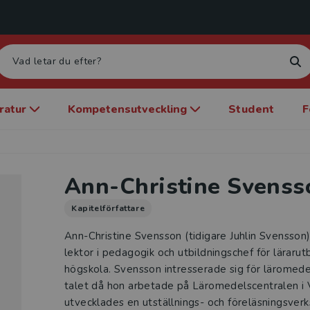
eratur
Kompetensutveckling
Student
F
Ann-Christine Svenss
Kapitelförfattare
Ann-Christine Svensson (tidigare Juhlin Svensson) är
lektor i pedagogik och utbildningschef för läraru
högskola. Svensson intresserade sig för läromed
talet då hon arbetade på Läromedelscentralen i
utvecklades en utställnings- och föreläsningsverks