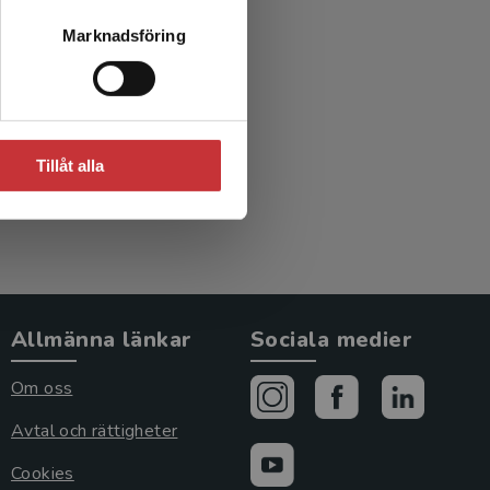
Marknadsföring
Tillåt alla
Allmänna länkar
Sociala medier
Om oss
Avtal och rättigheter
Cookies