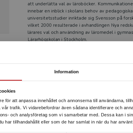
att underlätta val av läroböcker. Kommunikatione
innebar en inblick i skolans behov av pedagogiska
universitetsstudier inriktade sig Svensson på for
vilket 2000 resulterade i avhandlingen Nya redska
lärares val och användning av läromedel i gymnas
Lärarhögskolan i Stockholm.
Begränsad fraktregion
Information
Produkter
cookies
e för att anpassa innehållet och annonserna till användarna, tillh
Det verkar som att du besöker studentlitteratur.se via en
vår trafik. Vi vidarebefordrar även sådana identifierare och anna
enhet utanför Sverige. Vi erbjuder inte leveranser utanför
nnons- och analysföretag som vi samarbetar med. Dessa kan i sin
Sverige. För att kunna slutföra ett köp måste
har tillhandahållit eller som de har samlat in när du har använt 
leveransadressen vara i Sverige.
Läs mer