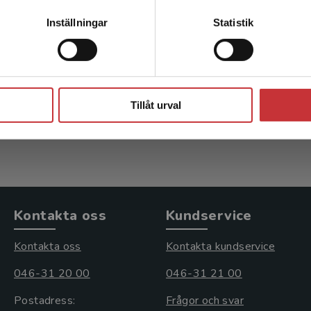
Kontakta kundservice
Inställningar
Statistik
Att spegla världen
Ammert, Niklas (red.)
Stäng
414 kr
inkl. moms
Tillåt urval
Exkl. moms: 391 kr
Kontakta oss
Kundservice
Kontakta oss
Kontakta kundservice
046-31 20 00
046-31 21 00
Postadress:
Frågor och svar