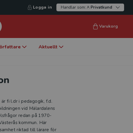
Logga in
Handlar som:
Privatkund
Varukorg
örfattare
Aktuellt
on
 fi l.dr i pedagogik, f.d.
tbildningen vid Mälardalens
elsfrågor redan på 1970-
 Västerås kommun. Här
amhet riktad till lärare för