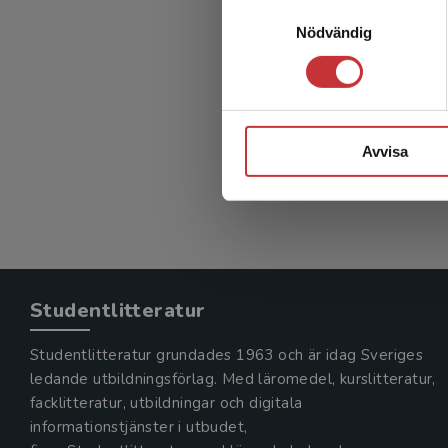
Samtyckesval
Nödvändig
Avvisa
Studentlitteratur
Studentlitteratur grundades 1963 och är idag Sveriges
ledande utbildningsförlag. Med läromedel, kurslitteratur,
facklitteratur, utbildningar och digitala
informationstjänster i utbudet,