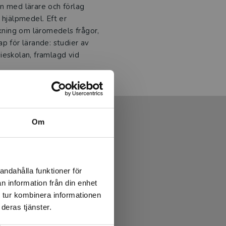
n med lärare och förlag
 hjälpmedel. Eft er
skning om läromedels frågor,
p för lärande: studier av
ieskolan, framlagd vid
Om
andahålla funktioner för
n information från din enhet
 tur kombinera informationen
deras tjänster.