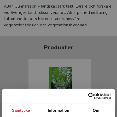
Allan Gunnarsson – landskapsarkitekt. Lärare och forskare
vid Sveriges lantbruksuniversitet, Alnarp, med inriktning
kulturlandskapets historia, landskapsvård,
vegetationsdesign och vegetationsbyggnad.
Produkter
Träd i urbana landskap
Samtycke
Information
Om