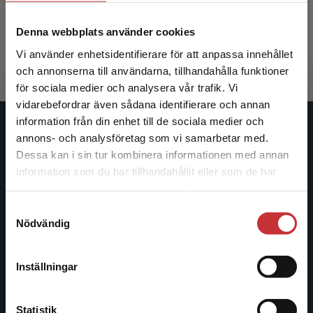
Sjöman, H - Slagstedt, J (red.)
Denna webbplats använder cookies
567 kr
inkl. moms
Exkl. moms: 535 kr
Vi använder enhetsidentifierare för att anpassa innehållet
och annonserna till användarna, tillhandahålla funktioner
för sociala medier och analysera vår trafik. Vi
Begränsad fraktregion
vidarebefordrar även sådana identifierare och annan
information från din enhet till de sociala medier och
Studentlitteratur
annons- och analysföretag som vi samarbetar med.
Dessa kan i sin tur kombinera informationen med annan
Studentlitteratur grundades 1963 och är idag Sveriges
information som du har tillhandahållit eller som de har
Det verkar som att du besöker
ledande utbildningsförlag. Med läromedel, kurslitteratur,
samlat in när du har använt deras tjänster.
studentlitteratur.se via en enhet utanför Sverige.
facklitteratur, utbildningar och digitala
Samtyckesval
Vi erbjuder inte leveranser utanför Sverige. För
informationstjänster i utbudet, finns Studentlitteratur med
Nödvändig
att kunna slutföra ett köp måste
längs hela kunskapsresan.
leveransadressen vara i Sverige.
Läs mer
Inställningar
Kontakta oss
Kontakta kundservice
Kontakta oss
Statistik