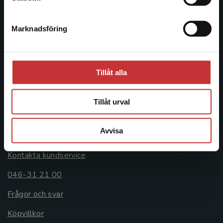
046-31 20 00
Marknadsföring
Stäng
Postadress:
Box 141
221 00 Lund
Tillåt alla
Besöksadress:
Åkergränden 1
Tillåt urval
Avvisa
Kundservice
Kontakta kundservice
046-31 21 00
Frågor och svar
Köpvillkor